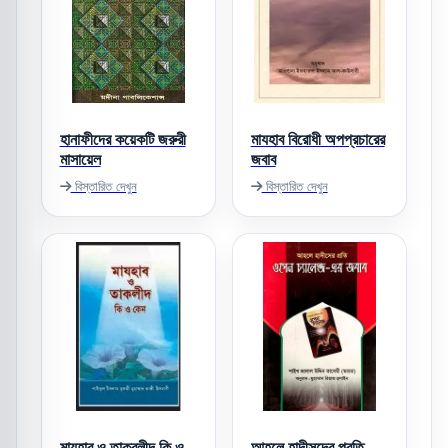
হানাফীদের কয়েকটি জরুরী
মাযহাব বিরোধী অপপ্রচারের
মাসায়েল
জবাব
বিস্তারিত দেখুন
বিস্তারিত দেখুন
মাযহাব ও তাক্বলীদ কি ও
আহলে হাদীসদের প্রতি