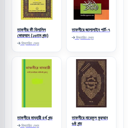
তাফসীর ফী যিলালিল
তাফসীরে জালালাইন পার্ট-৭
কোরআন (১৬তম খন্ড)
বিস্তারিত দেখুন
বিস্তারিত দেখুন
তাফসীরে মাযহারী ৪র্থ খন্ড
তাফসীরে মারেফুল কুরআন
৬ষ্ঠ খন্ড
বিস্তারিত দেখুন