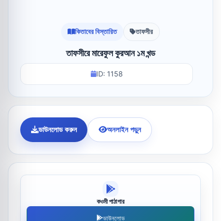
কিতাবের বিস্তারিত
তাফসীর
তাফসীরে মারেফুল কুরআন ১ম খন্ড
ID: 1158
ডাউনলোড করুন
অনলাইন পড়ুন
কওমী পাঠাগার
ডাউনলোড