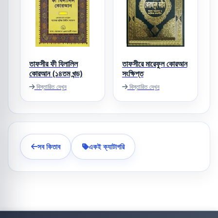
তাফসীর ফী যিলালিল
তাফসীরে মারেফুল কোরআন
কোরআন (১৪তম খন্ড)
সংক্ষিপ্ত
বিস্তারিত দেখুন
বিস্তারিত দেখুন
সব কিতাব
একই ক্যাটাগরি