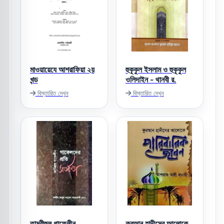
মাওয়ায়েযে আশরাফিয়া ২য়
হুকূকুল ইসলাম ও হুকূকুল
খন্ড
ওলিদাইন - থানবী র.
বিস্তারিত দেখুন
বিস্তারিত দেখুন
তাম্বীহুল গাফেলীন
কুরআন হাদীসের আলোকে