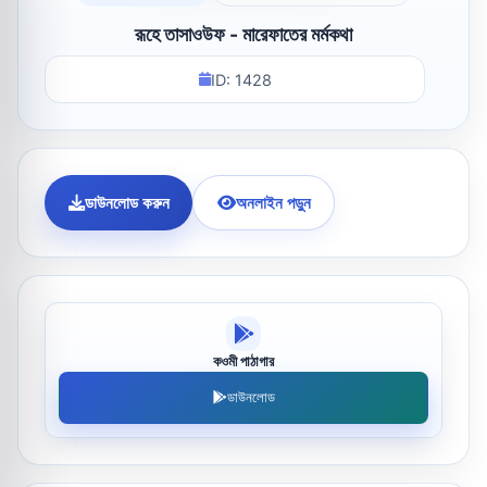
রূহে তাসাওউফ - মারেফাতের মর্মকথা
ID: 1428
ডাউনলোড করুন
অনলাইন পড়ুন
কওমী পাঠাগার
ডাউনলোড