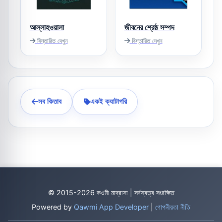
আল্লাহওয়ালা
জীবনের শ্রেষ্ঠ সম্পদ
বিস্তারিত দেখুন
বিস্তারিত দেখুন
সব কিতাব
একই ক্যাটাগরি
© 2015-2026 কওমী মাদ্রাসা | সর্বস্বত্ব সংরক্ষিত
Powered by
Qawmi App Developer
|
গোপনীয়তা নীতি