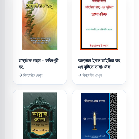
তাছাউফ তত্ত্ব - ফরিদপুরী
আল্লামা ইবনে তাইমিয়া রাহ
রহ.
এর দৃষ্টিতে তাসাওউফ
বিস্তারিত দেখুন
বিস্তারিত দেখুন