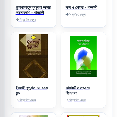
মুকাশাফাতুল কুলূব বা আত্মার
সবর ও শোকর - গাজ্জালী
আলোকমণি - গাজ্জালী
বিস্তারিত দেখুন
বিস্তারিত দেখুন
ইসলাহী খুতুবাত ১ম-১০ম
তাসাওউফ তত্ত্ব ও
খন্ড
বিশ্লেষণ
বিস্তারিত দেখুন
বিস্তারিত দেখুন