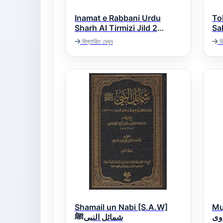
Inamat e Rabbani Urdu
To
Sharh Al Tirmizi Jild 2
Sahi
ری
انعامات ربانی اردو شرح سنن
বিস্তারিত দেখুন
বি
الترمذی
Shamail un Nabi [S.A.W]
Mu
وی
شمائل النبیﷺ