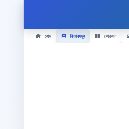
হোম
কিতাবসমূহ
কোরআন