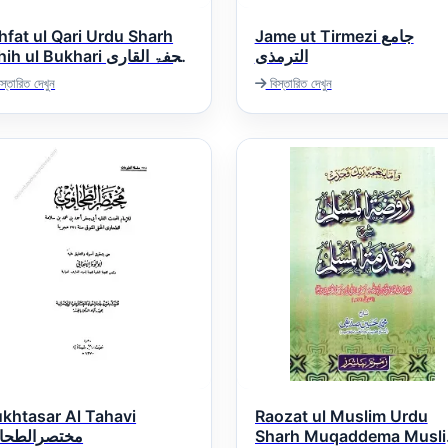
hfat ul Qari Urdu Sharh
Jame ut Tirmezi جامع
الترمذی
h ul Bukhari تحفۃ القاری
اردو شرح صحیح بخا
স্তারিত দেখুন
বিস্তারিত দেখুন
khtasar Al Tahavi
Raozat ul Muslim Urdu
مختصرالطحا
Sharh Muqaddema Musl