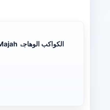
الکواکب 