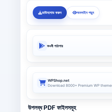
ডাউনলোড করুন
অনলাইন পড়ুন
কওমী পাঠাগার
WPShop.net
Download 8000+ Premium WP themes
উপলব্ধ PDF ফাইলসমূহ