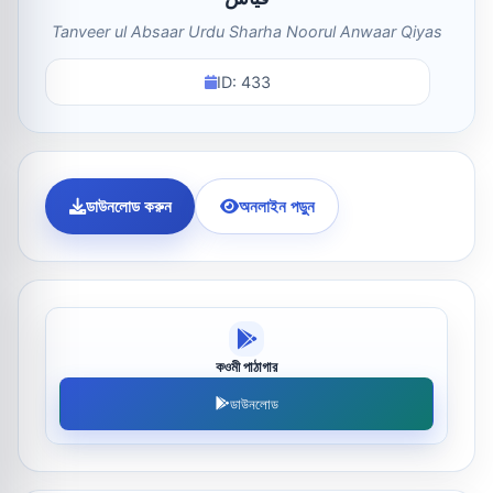
Tanveer ul Absaar Urdu Sharha Noorul Anwaar Qiyas
ID: 433
ডাউনলোড করুন
অনলাইন পড়ুন
কওমী পাঠাগার
ডাউনলোড