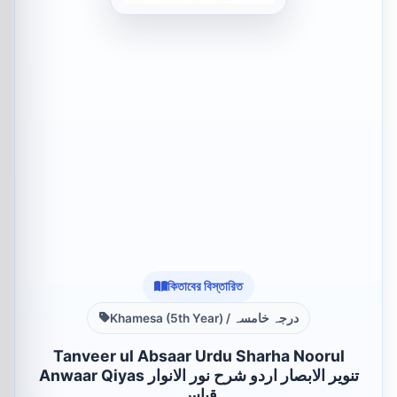
কিতাবের বিস্তারিত
Khamesa (5th Year) / درجہ خامسہ
Tanveer ul Absaar Urdu Sharha Noorul
Anwaar Qiyas تنویر الابصار اردو شرح نور الانوار
قیاس