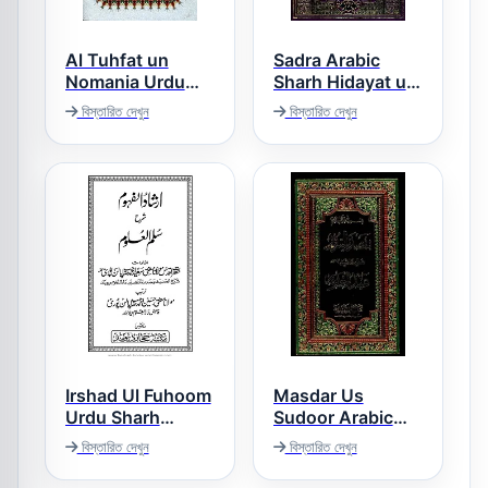
Al Tuhfat un
Sadra Arabic
Nomania Urdu
Sharh Hidayat ul
Sharh Sharh-e-
Hikmat صدرا عربی
বিস্তারিত দেখুন
বিস্তারিত দেখুন
Sullam ul
شرح ھدایۃ الحکمت
Kofamvia التحفۃ
النعمانیہ
Irshad Ul Fuhoom
Masdar Us
Urdu Sharh
Sudoor Arabic
Sullam ul Uloom
Sharh Mulla
বিস্তারিত দেখুন
বিস্তারিত দেখুন
ارشاد الفھوم اردو
Abdul Ghafoor
مصدر السرور
شرح سلم العلوم