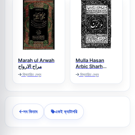
Marah ul Arwah
Mulla Hasan
مراح الارواح
Arbic Sharh
Sullam ul Uloom
বিস্তারিত দেখুন
বিস্তারিত দেখুন
ملا حسن عربی شرح
سلم العلوم
সব কিতাব
একই ক্যাটাগরি