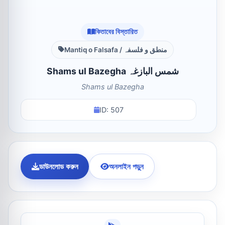
কিতাবের বিস্তারিত
Mantiq o Falsafa / منطق و فلسفہ
Shams ul Bazegha شمس البازغہ
Shams ul Bazegha
ID: 507
ডাউনলোড করুন
অনলাইন পড়ুন