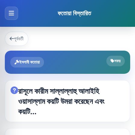
ফতোয়া বিস্তারিত
পূর্ববর্তী
সফর
ইসলামী ফতোয়া
রাসূলে কারীম সাল্লাল্লাহু আলাইহি
ওয়াসাল্লাম কয়টি উমরা করেছেন এবং
কয়টি...