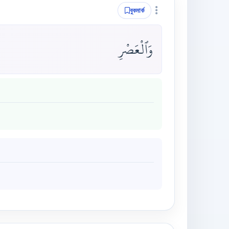
বুকমার্ক
وَٱلْعَصْرِ