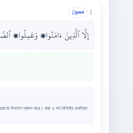
বুকমার্ক
إِلَّا ٱلَّذِينَ ءَامَنُوا۟ وَعَمِلُوا۟ ٱلصَّ
ের উপদেশ প্রদান করে। যারা এ সব বৈশিষ্ট্যে গুনান্বিত