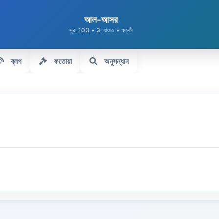
আল-আসর
সূরা 103 • 3 আয়াত • মক্কী
ব্লগ
ফতোয়া
অনুসন্ধান