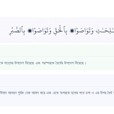
ـٰلِحَـٰتِ وَتَوَاصَوْا۟ بِٱلْحَقِّ وَتَوَاصَوْا۟ بِٱلصَّبْرِ
রকে সত্যের উপদেশ দিয়েছে এবং পরস্পরকে ধৈর্যের উপদেশ দিয়েছে।
 ঈমান আনয়ন পূর্বক নেক আমল করে এবং একে অপরকে হকের পথে চলা ও এর উপর ধৈর্য ধারণ