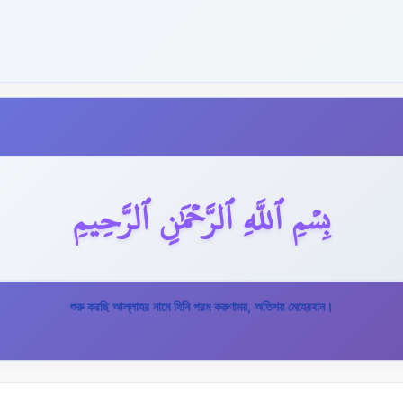
بِسۡمِ ٱللَّهِ ٱلرَّحۡمَٰنِ ٱلرَّحِيمِ
শুরু করছি আল্লাহর নামে যিনি পরম করুণাময়, অতিশয় মেহেরবান।