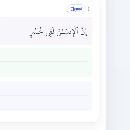
বুকমার্ক
إِنَّ ٱلْإِنسَـٰنَ لَفِى خُسْرٍ