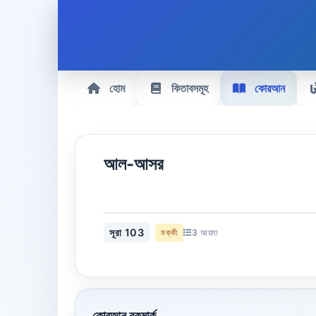
হোম
কিতাবসমূহ
কোরআন
আল-আসর
সূরা 103
মক্কী
3 আয়াত
কোরআন বুকমার্ক