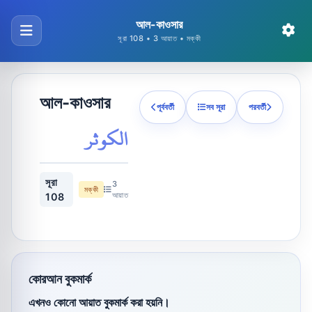
আল-কাওসার
সূরা 108 • 3 আয়াত • মক্কী
আল-কাওসার
পূর্ববর্তী
সব সূরা
পরবর্তী
الكوثر
সূরা
3
মক্কী
আয়াত
108
কোরআন বুকমার্ক
এখনও কোনো আয়াত বুকমার্ক করা হয়নি।