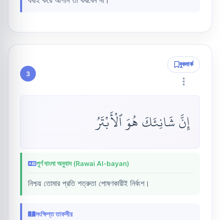
যবাই করে আপনি তা করবেন না।
বুকমার্ক
3
إِنَّ شَانِئَكَ هُوَ ٱلْأَبْتَرُ
পূর্ণ বাংলা অনুবাদ (Rawai Al-bayan)
নিশ্চয় তোমার প্রতি শত্রুতা পোষণকারীই নির্বংশ।
সংক্ষিপ্ত তাফসীর