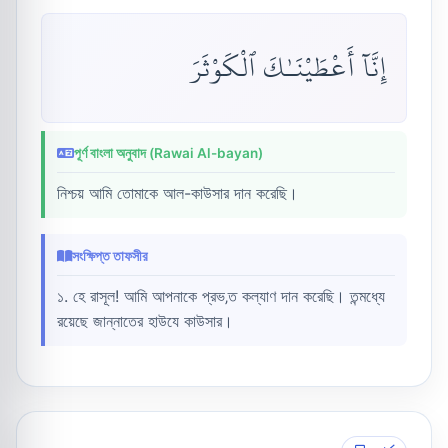
إِنَّآ أَعْطَيْنَـٰكَ ٱلْكَوْثَرَ
পূর্ণ বাংলা অনুবাদ (Rawai Al-bayan)
নিশ্চয় আমি তোমাকে আল-কাউসার দান করেছি।
সংক্ষিপ্ত তাফসীর
১. হে রাসূল! আমি আপনাকে প্রভ‚ত কল্যাণ দান করেছি। তন্মধ্যে
রয়েছে জান্নাতের হাউযে কাউসার।