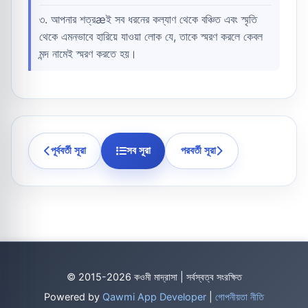
৩. আপনার শত্রæই সব ধরনের কল্যাণ থেকে বঞ্চিত এবং স্মৃতি
থেকে এমনভাবে হারিয়ে যাওয়া লোক যে, তাকে স্মরণ করলে কেবল
মন্দ নামেই স্মরণ করতে হয়।
পূর্ববর্তী সূরা
সব সূরা
পরবর্তী সূরা
© 2015-2026 কওমী মাদ্রাসা | সর্বস্বত্ব সংরক্ষিত
Powered by
Qawmi App Developer
|
গোপনীয়তা নীতি