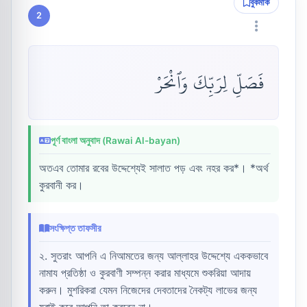
বুকমার্ক
2
فَصَلِّ لِرَبِّكَ وَٱنْحَرْ
পূর্ণ বাংলা অনুবাদ (Rawai Al-bayan)
অতএব তোমার রবের উদ্দেশ্যেই সালাত পড় এবং নহর কর*। *অর্থ
কুরবানী কর।
সংক্ষিপ্ত তাফসীর
২. সুতরাং আপনি এ নিআমতের জন্য আল্লাহর উদ্দেশ্যে এককভাবে
নামায প্রতিষ্ঠা ও কুরবাণী সম্পন্ন করার মাধ্যমে শুকরিয়া আদায়
করুন। মুশরিকরা যেমন নিজেদের দেবতাদের নৈকট্য লাভের জন্য