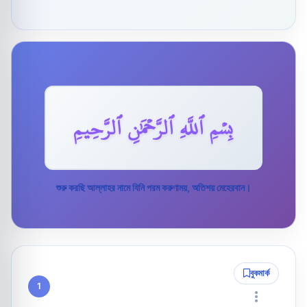
بِسۡمِ ٱللَّهِ ٱلرَّحۡمَٰنِ ٱلرَّحِيمِ
শুরু করছি আল্লাহর নামে যিনি পরম করুণাময়, অতিশয় মেহেরবান।
বুকমার্ক
1