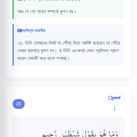
আর সে তো গায়েব সম্পর্কে কৃপণ নয়।
সংক্ষিপ্ত তাফসীর
২৪. তিনি তোমাদের নিকট যা পৌঁছে দিতে আদিষ্ট হয়েছেন তা পৌঁছে
দেয়ার ব্যাপারে কৃপণ নন। না তিনি এর জন্য কোন প্রতিদান গ্রহণ
করেন যেমনটি করে থাকে গণকরা।
বুকমার্ক
25
وَمَا هُوَ بِقَوْلِ شَيْطَـٰنٍ رَّجِيمٍ