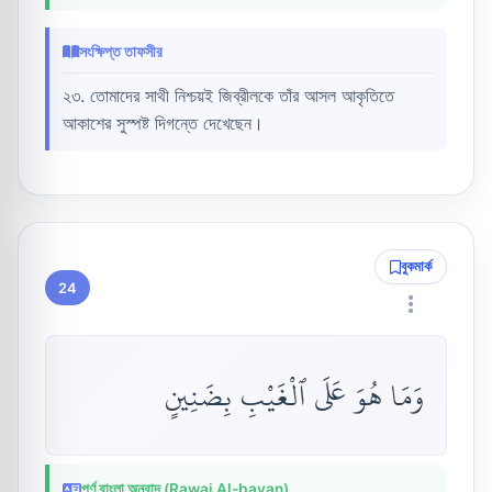
সংক্ষিপ্ত তাফসীর
২৩. তোমাদের সাথী নিশ্চয়ই জিব্রীলকে তাঁর আসল আকৃতিতে
আকাশের সুস্পষ্ট দিগন্তে দেখেছেন।
বুকমার্ক
24
وَمَا هُوَ عَلَى ٱلْغَيْبِ بِضَنِينٍ
পূর্ণ বাংলা অনুবাদ (Rawai Al-bayan)