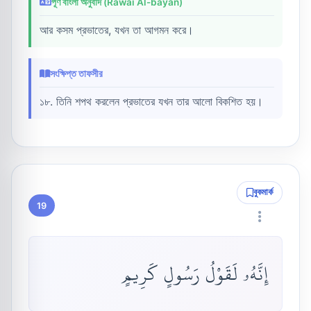
পূর্ণ বাংলা অনুবাদ (Rawai Al-bayan)
আর কসম প্রভাতের, যখন তা আগমন করে।
সংক্ষিপ্ত তাফসীর
১৮. তিনি শপথ করলেন প্রভাতের যখন তার আলো বিকশিত হয়।
বুকমার্ক
19
إِنَّهُۥ لَقَوْلُ رَسُولٍ كَرِيمٍ