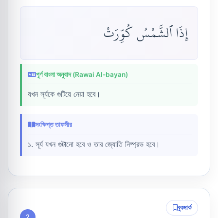
إِذَا ٱلشَّمْسُ كُوِّرَتْ
পূর্ণ বাংলা অনুবাদ (Rawai Al-bayan)
যখন সূর্যকে গুটিয়ে নেয়া হবে।
সংক্ষিপ্ত তাফসীর
১. সূর্য যখন গুটানো হবে ও তার জ্যোতি নিষ্প্রভ হবে।
বুকমার্ক
2