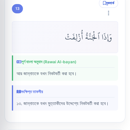
বুকমার্ক
13
وَإِذَا ٱلْجَنَّةُ أُزْلِفَتْ
পূর্ণ বাংলা অনুবাদ (Rawai Al-bayan)
আর জান্নাতকে যখন নিকটবর্তী করা হবে।
সংক্ষিপ্ত তাফসীর
১৩. জান্নাতকে যখন মুত্তাকীদের উদ্দেশ্যে নিকটবর্তী করা হবে।