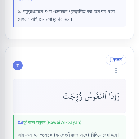
৬. সমুদ্রগুলোকে যখন এমনভাবে প্রজ্জ্বলিত করা হবে যার ফলে
সেগুলো অগ্নিতে রূপান্তরিত হবে।
বুকমার্ক
7
وَإِذَا ٱلنُّفُوسُ زُوِّجَتْ
পূর্ণ বাংলা অনুবাদ (Rawai Al-bayan)
আর যখন আত্মাগুলোকে (সমগোত্রীয়দের সাথে) মিলিয়ে দেয়া হবে।