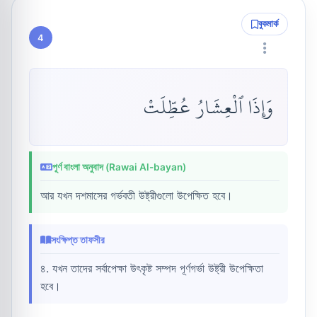
বুকমার্ক
4
وَإِذَا ٱلْعِشَارُ عُطِّلَتْ
পূর্ণ বাংলা অনুবাদ (Rawai Al-bayan)
আর যখন দশমাসের গর্ভবতী উষ্ট্রীগুলো উপেক্ষিত হবে।
সংক্ষিপ্ত তাফসীর
৪. যখন তাদের সর্বাপেক্ষা উৎকৃষ্ট সম্পদ পূর্ণগর্ভা উষ্ট্রী উপেক্ষিতা
হবে।