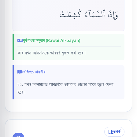
وَإِذَا ٱلسَّمَآءُ كُشِطَتْ
পূর্ণ বাংলা অনুবাদ (Rawai Al-bayan)
আর যখন আসমানকে আবরণ মুক্ত করা হবে।
সংক্ষিপ্ত তাফসীর
১১. যখন আসমানের আবরণকে ছাগলের ছালের মতো তুলে ফেলা
হবে।
বুকমার্ক