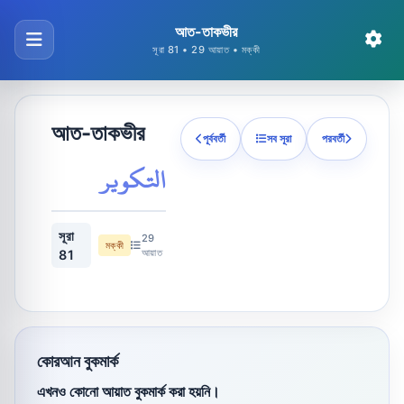
আত-তাকভীর
সূরা 81 • 29 আয়াত • মক্কী
আত-তাকভীর
পূর্ববর্তী
সব সূরা
পরবর্তী
التكوير
সূরা
29
মক্কী
আয়াত
81
কোরআন বুকমার্ক
এখনও কোনো আয়াত বুকমার্ক করা হয়নি।