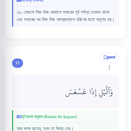
সংক্ষিপ্ত তাফসীর
১৬. যেগুলো নিজ নিজ আকাশে ফজরের পূর্ব পর্যন্ত চলমান থাকে
এবং ফজরের পর নিজ নিজ আশ্রয়স্থলে হরিণের মতো অদৃশ্য হয়।
বুকমার্ক
17
وَٱلَّيْلِ إِذَا عَسْعَسَ
পূর্ণ বাংলা অনুবাদ (Rawai Al-bayan)
আর কসম রাতের, যখন তা বিদায় নেয়।