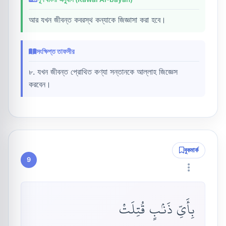
আর যখন জীবন্ত কবরস্থ কন্যাকে জিজ্ঞাসা করা হবে।
সংক্ষিপ্ত তাফসীর
৮. যখন জীবন্ত প্রোথিত কণ্যা সন্তানকে আল্লাহ জিজ্ঞেস
করবেন।
বুকমার্ক
9
بِأَىِّ ذَنۢبٍ قُتِلَتْ