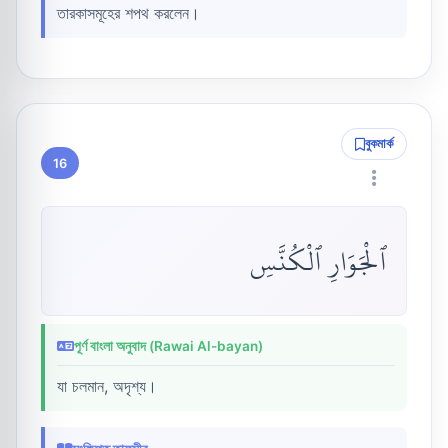
তারকাসমূহের শপথ করলেন।
বুকমার্ক
16
ٱلْجَوَارِ ٱلْكُنَّسِ
পূর্ণ বাংলা অনুবাদ (Rawai Al-bayan)
যা চলমান, অদৃশ্য।