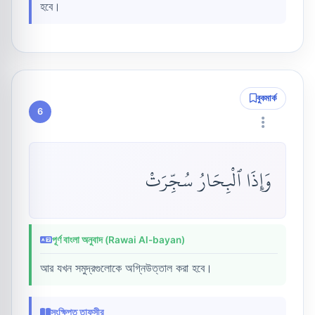
হবে।
বুকমার্ক
6
وَإِذَا ٱلْبِحَارُ سُجِّرَتْ
পূর্ণ বাংলা অনুবাদ (Rawai Al-bayan)
আর যখন সমুদ্রগুলোকে অগ্নিউত্তাল করা হবে।
সংক্ষিপ্ত তাফসীর