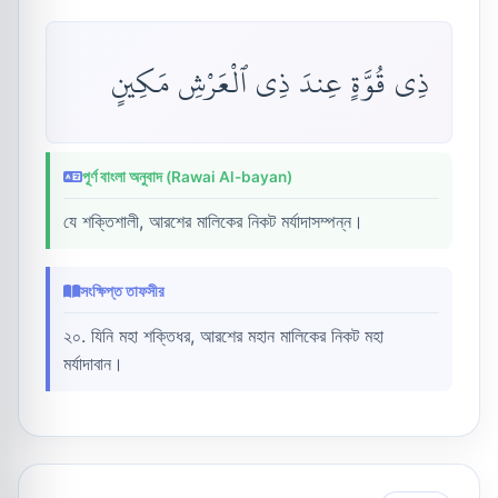
ذِى قُوَّةٍ عِندَ ذِى ٱلْعَرْشِ مَكِينٍ
পূর্ণ বাংলা অনুবাদ (Rawai Al-bayan)
যে শক্তিশালী, আরশের মালিকের নিকট মর্যাদাসম্পন্ন।
সংক্ষিপ্ত তাফসীর
২০. যিনি মহা শক্তিধর, আরশের মহান মালিকের নিকট মহা
মর্যাদাবান।