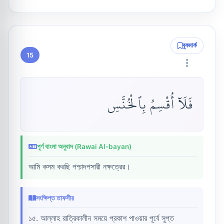
বুকমার্ক
15
فَلَآ أُقْسِمُ بِٱلْخُنَّسِ
পূর্ণ বাংলা অনুবাদ (Rawai Al-bayan)
আমি কসম করছি পশ্চাদপসারী নক্ষত্রের।
সংক্ষিপ্ত তাফসীর
১৫. আল্লাহ রাত্রিকালীন সময়ে প্রকাশ পাওয়ার পূর্বে সুপ্ত