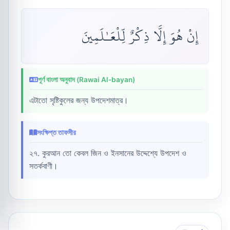
إِنْ هُوَ إِلَّا ذِكْرٌ لِّلْعَـٰلَمِينَ
পূর্ণ বাংলা অনুবাদ (Rawai Al-bayan)
এটাতো সৃষ্টিকুলের জন্য উপদেশমাত্র।
সংক্ষিপ্ত তাফসীর
২৭. কুরআন তো কেবল জিন ও ইনসানের উদ্দেশ্যে উপদেশ ও
সতর্কবাণী।