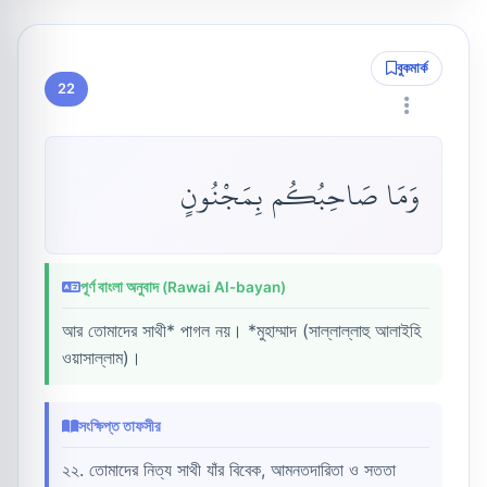
বুকমার্ক
22
وَمَا صَاحِبُكُم بِمَجْنُونٍ
পূর্ণ বাংলা অনুবাদ (Rawai Al-bayan)
আর তোমাদের সাথী* পাগল নয়। *মুহাম্মাদ (সাল্লাল্লাহু আলাইহি
ওয়াসাল্লাম)।
সংক্ষিপ্ত তাফসীর
২২. তোমাদের নিত্য সাথী যাঁর বিবেক, আমনতদারিতা ও সততা