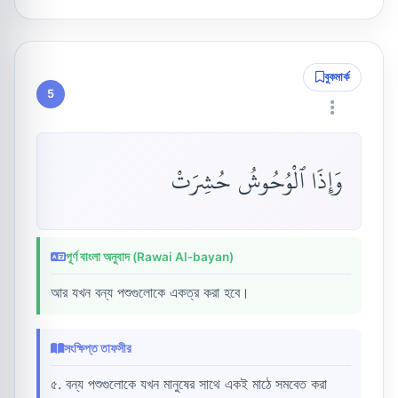
বুকমার্ক
5
وَإِذَا ٱلْوُحُوشُ حُشِرَتْ
পূর্ণ বাংলা অনুবাদ (Rawai Al-bayan)
আর যখন বন্য পশুগুলোকে একত্র করা হবে।
সংক্ষিপ্ত তাফসীর
৫. বন্য পশুগুলোকে যখন মানুষের সাথে একই মাঠে সমবেত করা