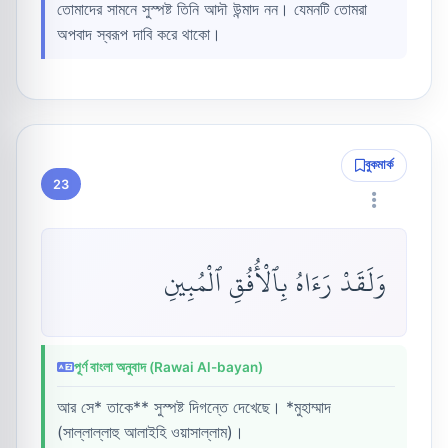
তোমাদের সামনে সুস্পষ্ট তিনি আদৗ উন্মাদ নন। যেমনটি তোমরা
অপবাদ স্বরূপ দাবি করে থাকো।
বুকমার্ক
23
وَلَقَدْ رَءَاهُ بِٱلْأُفُقِ ٱلْمُبِينِ
পূর্ণ বাংলা অনুবাদ (Rawai Al-bayan)
আর সে* তাকে** সুস্পষ্ট দিগন্তে দেখেছে। *মুহাম্মাদ
(সাল্লাল্লাহু আলাইহি ওয়াসাল্লাম)।