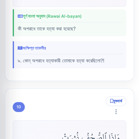
পূর্ণ বাংলা অনুবাদ (Rawai Al-bayan)
কী অপরাধে তাকে হত্যা করা হয়েছে?
সংক্ষিপ্ত তাফসীর
৯. কোন্ অপরাধে হত্যাকারী তোমাকে হত্যা করেছিলো?!
বুকমার্ক
10
وَإِذَا ٱلصُّحُفُ نُشِرَتْ