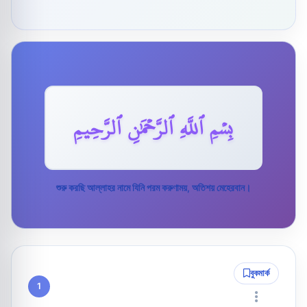
بِسۡمِ ٱللَّهِ ٱلرَّحۡمَٰنِ ٱلرَّحِيمِ
শুরু করছি আল্লাহর নামে যিনি পরম করুণাময়, অতিশয় মেহেরবান।
বুকমার্ক
1