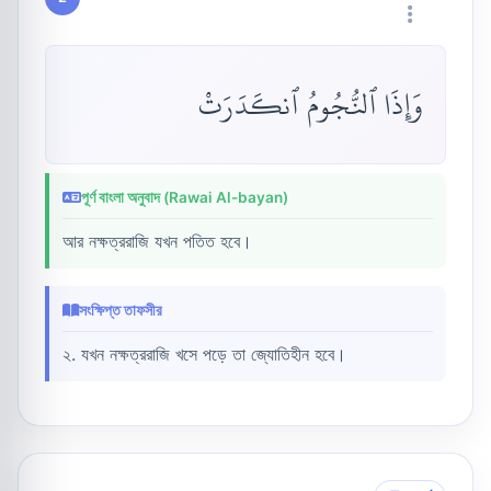
وَإِذَا ٱلنُّجُومُ ٱنكَدَرَتْ
পূর্ণ বাংলা অনুবাদ (Rawai Al-bayan)
আর নক্ষত্ররাজি যখন পতিত হবে।
সংক্ষিপ্ত তাফসীর
২. যখন নক্ষত্ররাজি খসে পড়ে তা জ্যোতিহীন হবে।