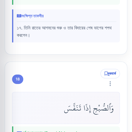
সংক্ষিপ্ত তাফসীর
১৭. তিনি রাতের আগমনের শুরু ও তার বিদায়ের শেষ ভাগের শপথ
করলেন।
বুকমার্ক
18
وَٱلصُّبْحِ إِذَا تَنَفَّسَ