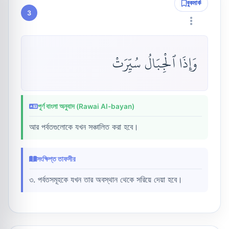
বুকমার্ক
3
وَإِذَا ٱلْجِبَالُ سُيِّرَتْ
পূর্ণ বাংলা অনুবাদ (Rawai Al-bayan)
আর পর্বতগুলোকে যখন সঞ্চালিত করা হবে।
সংক্ষিপ্ত তাফসীর
৩. পর্বতসমূহকে যখন তার অবস্থান থেকে সরিয়ে দেয়া হবে।