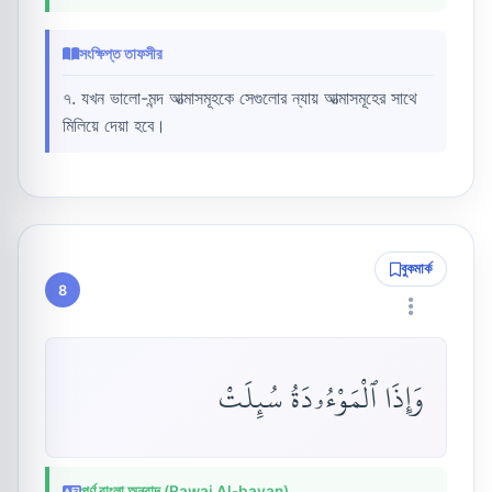
সংক্ষিপ্ত তাফসীর
৭. যখন ভালো-মন্দ আত্মাসমূহকে সেগুলোর ন্যায় আত্মাসমূহের সাথে
মিলিয়ে দেয়া হবে।
বুকমার্ক
8
وَإِذَا ٱلْمَوْءُۥدَةُ سُئِلَتْ
পূর্ণ বাংলা অনুবাদ (Rawai Al-bayan)