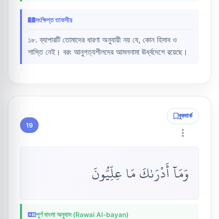
সংক্ষিপ্ত তাফসীর
১৮. ব্যাপারটি তোমাদের ধারণা অনুযায়ী নয় যে, কোন হিসাব ও
শাস্তি নেই। বরং আনুগত্যশীলদের আমলনামা ঊর্ধ্বদেশে রয়েছে।
বুকমার্ক
19
وَمَآ أَدْرَىٰكَ مَا عِلِّيُّونَ
পূর্ণ বাংলা অনুবাদ (Rawai Al-bayan)