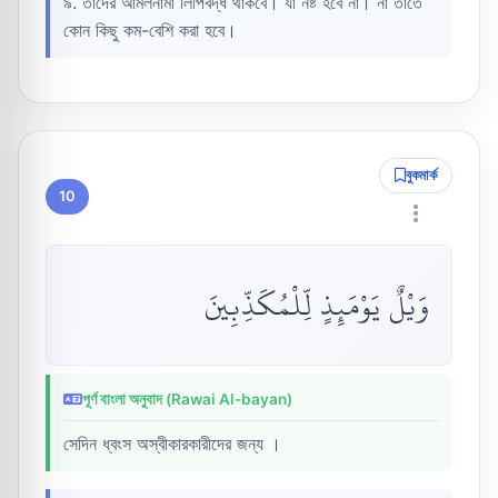
৯. তাদের আমলনামা লিপিবদ্ধ থাকবে। যা নষ্ট হবে না। না তাতে
কোন কিছু কম-বেশি করা হবে।
বুকমার্ক
10
وَيْلٌ يَوْمَئِذٍ لِّلْمُكَذِّبِينَ
পূর্ণ বাংলা অনুবাদ (Rawai Al-bayan)
সেদিন ধ্বংস অস্বীকারকারীদের জন্য ।