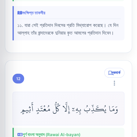
সংক্ষিপ্ত তাফসীর
১১. যারা সেই প্রতিদান দিবসের প্রতি মিথ্যারোপ করেছে। যে দিন
আল্লাহ তাঁর বান্দাদেরকে দুনিয়ার কৃত আমলের প্রতিদান দিবেন।
বুকমার্ক
12
وَمَا يُكَذِّبُ بِهِۦٓ إِلَّا كُلُّ مُعْتَدٍ أَثِيمٍ
পূর্ণ বাংলা অনুবাদ (Rawai Al-bayan)