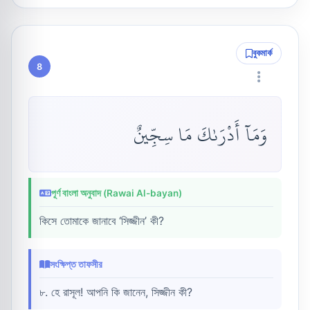
বুকমার্ক
8
وَمَآ أَدْرَىٰكَ مَا سِجِّينٌ
পূর্ণ বাংলা অনুবাদ (Rawai Al-bayan)
কিসে তোমাকে জানাবে ‘সিজ্জীন’ কী?
সংক্ষিপ্ত তাফসীর
৮. হে রাসূল! আপনি কি জানেন, সিজ্জীন কী?