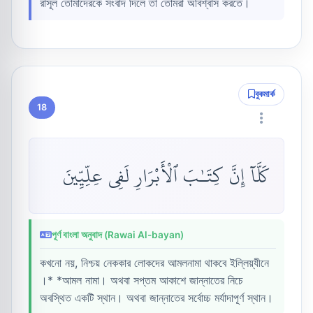
রাসূল তোমাদেরকে সংবাদ দিলে তা তোমরা অবিশ্বাস করতে।
বুকমার্ক
18
كَلَّآ إِنَّ كِتَـٰبَ ٱلْأَبْرَارِ لَفِى عِلِّيِّينَ
পূর্ণ বাংলা অনুবাদ (Rawai Al-bayan)
কখনো নয়, নিশ্চয় নেককার লোকদের আমলনামা থাকবে ইল্লিয়্যীনে
।* *আমল নামা। অথবা সপ্তম আকাশে জান্নাতের নিচে
অবস্থিত একটি স্থান। অথবা জান্নাতের সর্বোচ্চ মর্যাদাপূর্ণ স্থান।