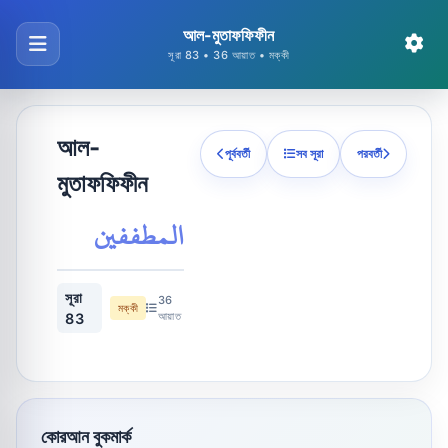
আল-মুতাফফিফীন
সূরা 83 • 36 আয়াত • মক্কী
আল-
পূর্ববর্তী
সব সূরা
পরবর্তী
মুতাফফিফীন
المطففين
সূরা
36
মক্কী
আয়াত
83
কোরআন বুকমার্ক