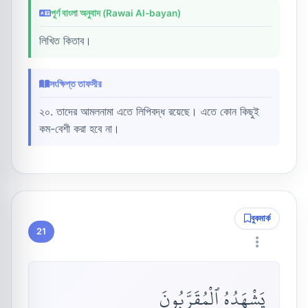
পূর্ণ বাংলা অনুবাদ (Rawai Al-bayan)
লিখিত কিতাব।
সংক্ষিপ্ত তাফসীর
২০. তাদের আমলনামা এতে লিপিবদ্ধ রয়েছে। এতে কোন কিছুই
কম-বেশী করা হবে না।
বুকমার্ক
21
يَشْهَدُهُ ٱلْمُقَرَّبُونَ