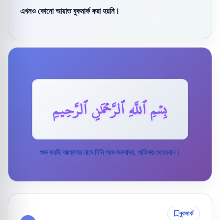
এখনও কোনো আয়াত বুকমার্ক করা হয়নি।
بِسۡمِ ٱللَّهِ ٱلرَّحۡمَٰنِ ٱلرَّحِيمِ
শুরু করছি আল্লাহর নামে যিনি পরম করুণাময়, অতিশয় মেহেরবান।
বুকমার্ক