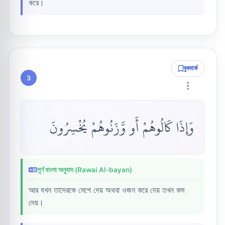
করে।
বুকমার্ক
3
وَإِذَا كَالُوهُمْ أَو وَّزَنُوهُمْ يُخْسِرُونَ
পূর্ণ বাংলা অনুবাদ (Rawai Al-bayan)
আর যখন তাদেরকে মেপে দেয় অথবা ওজন করে দেয় তখন কম
দেয়।