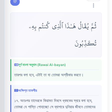
17
ثُمَّ يُقَالُ هَـٰذَا ٱلَّذِى كُنتُم بِهِۦ
تُكَذِّبُونَ
পূর্ণ বাংলা অনুবাদ (Rawai Al-bayan)
তারপর বলা হবে, এটাই তা যা তোমরা অস্বীকার করতে।
সংক্ষিপ্ত তাফসীর
১৭. অতঃপর তাদেরকে কিয়ামত দিবসে ধ্বমকের স্বরে বলা হবে,
তোমরা যে শাস্তি পোহাচ্ছো সে ব্যাপারে দুনিয়ার জীবনে তোমাদের