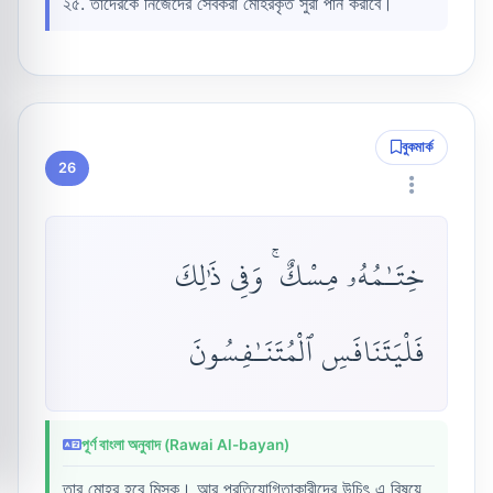
২৫. তাদেরকে নিজেদের সেবকরা মোহরকৃত সুরা পান করাবে।
বুকমার্ক
26
خِتَـٰمُهُۥ مِسْكٌ ۚ وَفِى ذَٰلِكَ
فَلْيَتَنَافَسِ ٱلْمُتَنَـٰفِسُونَ
পূর্ণ বাংলা অনুবাদ (Rawai Al-bayan)
তার মোহর হবে মিসক। আর প্রতিযোগিতাকারীদের উচিৎ এ বিষয়ে