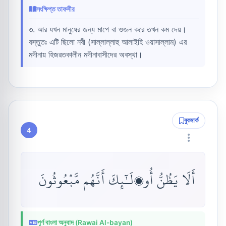
সংক্ষিপ্ত তাফসীর
৩. আর যখন মানুষের জন্য মাপে বা ওজন করে তখন কম দেয়।
বস্তুতঃ এটি ছিলো নবী (সাল্লাল্লাহু আলাইহি ওয়াসাল্লাম) এর
মদীনায় হিজরতকালীন মদীনাবাসীদের অবস্থা।
বুকমার্ক
4
أَلَا يَظُنُّ أُو۟لَـٰٓئِكَ أَنَّهُم مَّبْعُوثُونَ
পূর্ণ বাংলা অনুবাদ (Rawai Al-bayan)