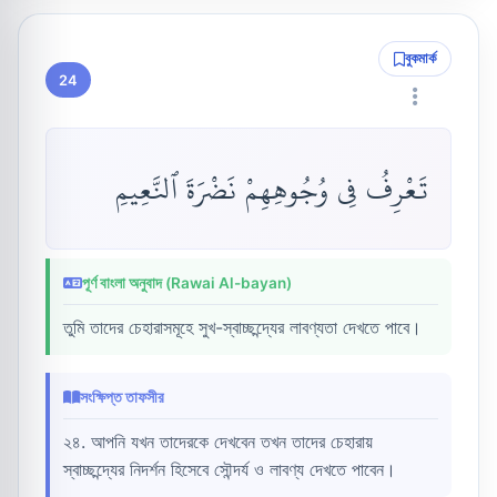
বুকমার্ক
24
تَعْرِفُ فِى وُجُوهِهِمْ نَضْرَةَ ٱلنَّعِيمِ
পূর্ণ বাংলা অনুবাদ (Rawai Al-bayan)
তুমি তাদের চেহারাসমূহে সুখ-স্বাচ্ছন্দ্যের লাবণ্যতা দেখতে পাবে।
সংক্ষিপ্ত তাফসীর
২৪. আপনি যখন তাদেরকে দেখবেন তখন তাদের চেহারায়
স্বাচ্ছন্দ্যের নিদর্শন হিসেবে সৌন্দর্য ও লাবণ্য দেখতে পাবেন।