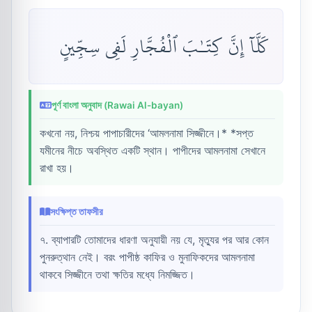
كَلَّآ إِنَّ كِتَـٰبَ ٱلْفُجَّارِ لَفِى سِجِّينٍ
পূর্ণ বাংলা অনুবাদ (Rawai Al-bayan)
কখনো নয়, নিশ্চয় পাপাচারীদের ‘আমলনামা সিজ্জীনে।* *সপ্ত
যমীনের নীচে অবস্থিত একটি স্থান। পাপীদের আমলনামা সেখানে
রাখা হয়।
সংক্ষিপ্ত তাফসীর
৭. ব্যাপারটি তোমাদের ধারণা অনুযায়ী নয় যে, মৃত্যুর পর আর কোন
পুনরুত্থান নেই। বরং পাপীষ্ঠ কাফির ও মুনাফিকদের আমলনামা
থাকবে সিজ্জীনে তথা ক্ষতির মধ্যে নিমজ্জিত।