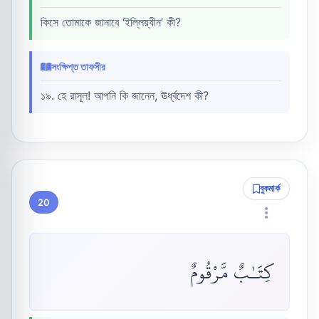
কিসে তোমাকে জানাবে ‘ইল্লিয়্যীন’ কী?
সংক্ষিপ্ত তাফসীর
১৯. হে রাসূল! আপনি কি জানেন, ঊর্ধ্বদেশ কী?
বুকমার্ক
20
كِتَـٰبٌ مَّرْقُومٌ