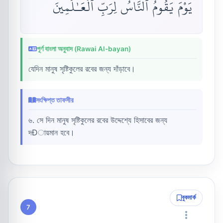
يَوْمَ يَقُومُ ٱلنَّاسُ لِرَبِّ ٱلْعَـٰلَمِينَ
পূর্ণ বাংলা অনুবাদ (Rawai Al-bayan)
যেদিন মানুষ সৃষ্টিকুলের রবের জন্য দাঁড়াবে।
সংক্ষিপ্ত তাফসীর
৬. সে দিন মানুষ সৃষ্টিকুলের রবের উদ্দেশ্যে হিসাবের জন্য
দÐায়মান হবে।
বুকমার্ক
7