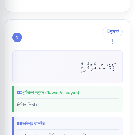
বুকমার্ক
9
كِتَـٰبٌ مَّرْقُومٌ
পূর্ণ বাংলা অনুবাদ (Rawai Al-bayan)
লিখিত কিতাব।
সংক্ষিপ্ত তাফসীর