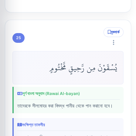
বুকমার্ক
25
يُسْقَوْنَ مِن رَّحِيقٍ مَّخْتُومٍ
পূর্ণ বাংলা অনুবাদ (Rawai Al-bayan)
তাদেরকে সীলমোহর করা বিশুদ্ধ পানীয় থেকে পান করানো হবে।
সংক্ষিপ্ত তাফসীর