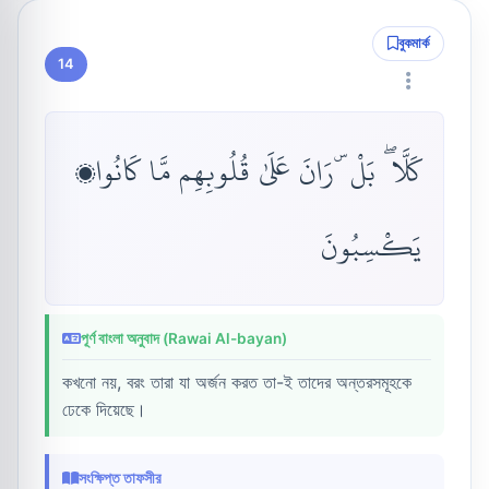
বুকমার্ক
14
كَلَّا ۖ بَلْ ۜ رَانَ عَلَىٰ قُلُوبِهِم مَّا كَانُوا۟
يَكْسِبُونَ
পূর্ণ বাংলা অনুবাদ (Rawai Al-bayan)
কখনো নয়, বরং তারা যা অর্জন করত তা-ই তাদের অন্তরসমূহকে
ঢেকে দিয়েছে।
সংক্ষিপ্ত তাফসীর