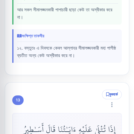
আর সকল সীমালঙ্ঘনকারী পাপাচারী ছাড়া কেউ তা অস্বীকার করে
না।
সংক্ষিপ্ত তাফসীর
১২. বস্তুতঃ এ দিবসকে কেবল আল্লাহর সীমালঙ্ঘনকারী মহা পাপীষ্ঠ
ব্যতীত অন্য কেউ অস্বীকার করে না।
বুকমার্ক
13
إِذَا تُتْلَىٰ عَلَيْهِ ءَايَـٰتُنَا قَالَ أَسَـٰطِيرُ