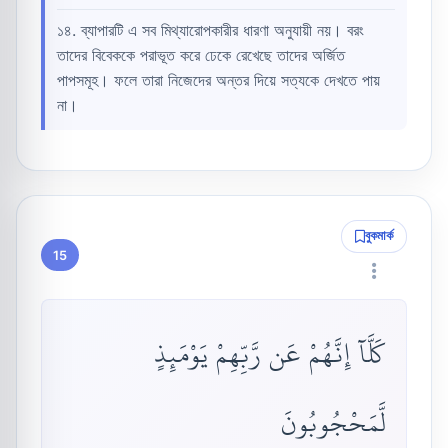
১৪. ব্যাপারটি এ সব মিথ্যারোপকারীর ধারণা অনুযায়ী নয়। বরং
তাদের বিবেককে পরাভূত করে ঢেকে রেখেছে তাদের অর্জিত
পাপসমূহ। ফলে তারা নিজেদের অন্তর দিয়ে সত্যকে দেখতে পায়
না।
বুকমার্ক
15
كَلَّآ إِنَّهُمْ عَن رَّبِّهِمْ يَوْمَئِذٍ
لَّمَحْجُوبُونَ