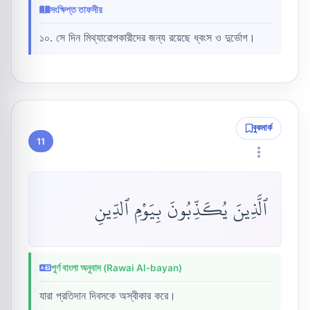
সংক্ষিপ্ত তাফসীর
১০. সে দিন মিথ্যারোপকারীদের জন্য রয়েছে ধ্বংস ও দুর্ভোগ।
বুকমার্ক
11
ٱلَّذِينَ يُكَذِّبُونَ بِيَوْمِ ٱلدِّينِ
পূর্ণ বাংলা অনুবাদ (Rawai Al-bayan)
যারা প্রতিদান দিবসকে অস্বীকার করে।