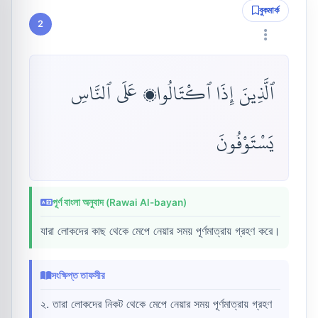
বুকমার্ক
2
ٱلَّذِينَ إِذَا ٱكْتَالُوا۟ عَلَى ٱلنَّاسِ
يَسْتَوْفُونَ
পূর্ণ বাংলা অনুবাদ (Rawai Al-bayan)
যারা লোকদের কাছ থেকে মেপে নেয়ার সময় পূর্ণমাত্রায় গ্রহণ করে।
সংক্ষিপ্ত তাফসীর
২. তারা লোকদের নিকট থেকে মেপে নেয়ার সময় পূর্ণমাত্রায় গ্রহণ