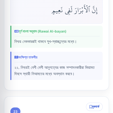
إِنَّ ٱلْأَبْرَارَ لَفِى نَعِيمٍ
পূর্ণ বাংলা অনুবাদ (Rawai Al-bayan)
নিশ্চয় নেককাররাই থাকবে সুখ-স্বাচ্ছন্দ্যের মধ্যে।
সংক্ষিপ্ত তাফসীর
২২. নিশ্চয়ই বেশী বেশী আনুগত্যের কাজ সম্পাদনকারীরা কিয়ামত
দিবসে স্থায়ী নিআমতের মধ্যে অবস্থান করবে।
বুকমার্ক
23