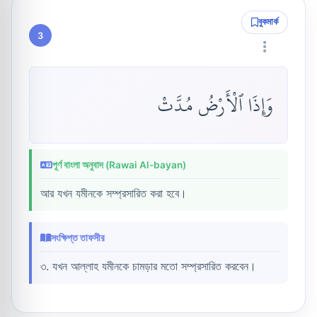
বুকমার্ক
3
وَإِذَا ٱلْأَرْضُ مُدَّتْ
পূর্ণ বাংলা অনুবাদ (Rawai Al-bayan)
আর যখন যমীনকে সম্প্রসারিত করা হবে।
সংক্ষিপ্ত তাফসীর
৩. যখন আল্লাহ যমীনকে চামড়ার মতো সম্প্রসারিত করবেন।