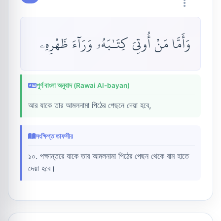
وَأَمَّا مَنْ أُوتِىَ كِتَـٰبَهُۥ وَرَآءَ ظَهْرِهِۦ
পূর্ণ বাংলা অনুবাদ (Rawai Al-bayan)
আর যাকে তার আমলনামা পিঠের পেছনে দেয়া হবে,
সংক্ষিপ্ত তাফসীর
১০. পক্ষান্তরে যাকে তার আমলনামা পিঠের পেছন থেকে বাম হাতে
দেয়া হবে।