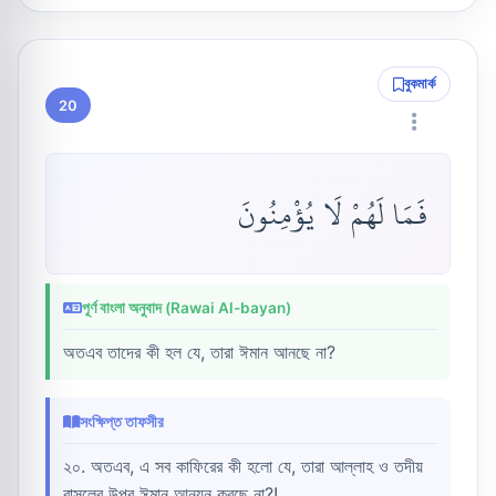
বুকমার্ক
20
فَمَا لَهُمْ لَا يُؤْمِنُونَ
পূর্ণ বাংলা অনুবাদ (Rawai Al-bayan)
অতএব তাদের কী হল যে, তারা ঈমান আনছে না?
সংক্ষিপ্ত তাফসীর
২০. অতএব, এ সব কাফিরের কী হলো যে, তারা আল্লাহ ও তদীয়
রাসূলের উপর ঈমান আনয়ন করছে না?!