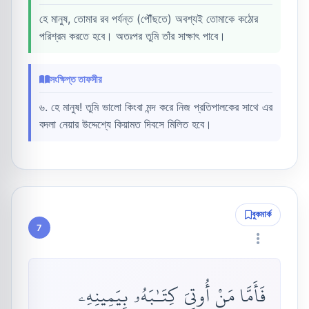
হে মানুষ, তোমার রব পর্যন্ত (পৌঁছতে) অবশ্যই তোমাকে কঠোর
পরিশ্রম করতে হবে। অতঃপর তুমি তাঁর সাক্ষাৎ পাবে।
সংক্ষিপ্ত তাফসীর
৬. হে মানুষ! তুমি ভালো কিংবা মন্দ করে নিজ প্রতিপালকের সাথে এর
বদলা নেয়ার উদ্দেশ্যে কিয়ামত দিবসে মিলিত হবে।
বুকমার্ক
7
فَأَمَّا مَنْ أُوتِىَ كِتَـٰبَهُۥ بِيَمِينِهِۦ