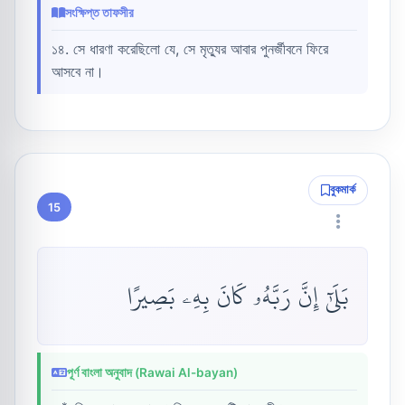
সংক্ষিপ্ত তাফসীর
১৪. সে ধারণা করেছিলো যে, সে মৃত্যুর আবার পুনর্জীবনে ফিরে
আসবে না।
বুকমার্ক
15
بَلَىٰٓ إِنَّ رَبَّهُۥ كَانَ بِهِۦ بَصِيرًا
পূর্ণ বাংলা অনুবাদ (Rawai Al-bayan)