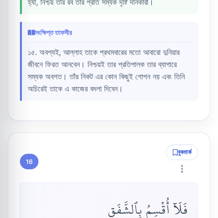
হ্যাঁ, নিশ্চয় তার রব তার প্রতি সম্যক দৃষ্টি দানকারী।
সংক্ষিপ্ত তাফসীর
১৫. অবশ্যই, আল্লাহ তাকে প্রথমবারের মতো আবারো দুনিয়ার
জীবনে ফিরত আনবেন। নিশ্চয়ই তার প্রতিপালক তার ব্যাপারে
সম্যক অবগত। তাঁর নিকট এর কোন কিছুই গোপন নয় এবং তিনি
অচিরেই তাকে এ কাজের বদলা দিবেন।
বুকমার্ক
16
فَلَآ أُقْسِمُ بِٱلشَّفَقِ