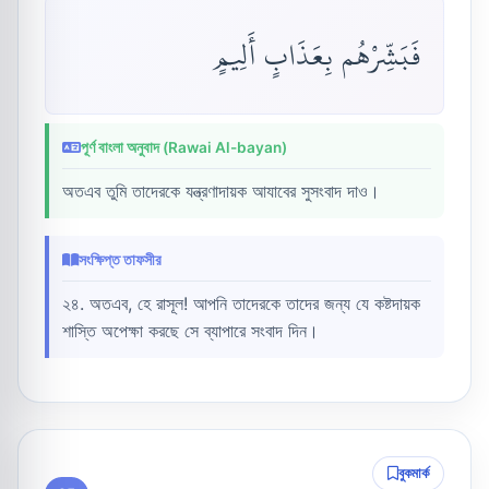
فَبَشِّرْهُم بِعَذَابٍ أَلِيمٍ
পূর্ণ বাংলা অনুবাদ (Rawai Al-bayan)
অতএব তুমি তাদেরকে যন্ত্রণাদায়ক আযাবের সুসংবাদ দাও।
সংক্ষিপ্ত তাফসীর
২৪. অতএব, হে রাসূল! আপনি তাদেরকে তাদের জন্য যে কষ্টদায়ক
শাস্তি অপেক্ষা করছে সে ব্যাপারে সংবাদ দিন।
বুকমার্ক