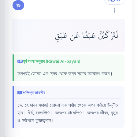
19
لَتَرْكَبُنَّ طَبَقًا عَن طَبَقٍ
পূর্ণ বাংলা অনুবাদ (Rawai Al-bayan)
অবশ্যই তোমরা এক স্তর থেকে অন্য স্তরে আরোহণ করবে।
সংক্ষিপ্ত তাফসীর
১৯. হে মানব সমাজ! তোমরা এক পর্যায় থেকে অপর পর্যায়ে উন্নীত
হবে। বীর্য, রক্তপিÐ। অতঃপর মাংসপিÐ। অতঃপর জীবন, মৃত্যু
ও সর্বশেষে পুনরুত্থান।