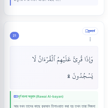
বুকমার্ক
21
وَإِذَا قُرِئَ عَلَيْهِمُ ٱلْقُرْءَانُ لَا
يَسْجُدُونَ ۩
পূর্ণ বাংলা অনুবাদ (Rawai Al-bayan)
আর যখন তাদের কাছে কুরআন তিলাওয়াত করা হয় তখন তারা সিজদা