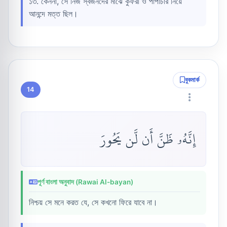
১৩. কেননা, সে নিজ স্বজনদের মাঝে কুফরী ও পাপাচার নিয়ে
আনন্দে মত্ত ছিল।
বুকমার্ক
14
إِنَّهُۥ ظَنَّ أَن لَّن يَحُورَ
পূর্ণ বাংলা অনুবাদ (Rawai Al-bayan)
নিশ্চয় সে মনে করত যে, সে কখনো ফিরে যাবে না।