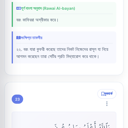
পূর্ণ বাংলা অনুবাদ (Rawai Al-bayan)
বরং কাফিররা অস্বীকার করে।
সংক্ষিপ্ত তাফসীর
২২. বরং যারা কুফরী করেছে তাদের নিকট নিজেদের রাসূল যা নিয়ে
আগমন করেছেন তারা সেটির প্রতি মিথ্যারোপ করে থাকে।
বুকমার্ক
23
وَٱللَّهُ أَعْلَمُ بِمَا يُوعُونَ