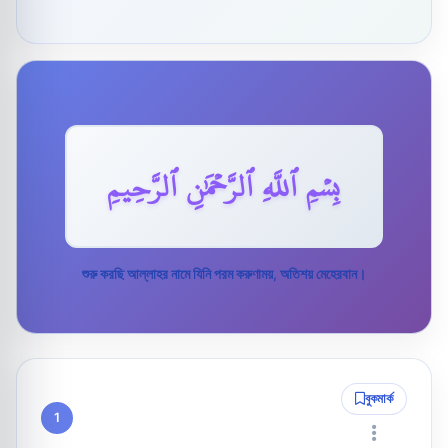
بِسۡمِ ٱللَّهِ ٱلرَّحۡمَٰنِ ٱلرَّحِيمِ
শুরু করছি আল্লাহর নামে যিনি পরম করুণাময়, অতিশয় মেহেরবান।
বুকমার্ক
1