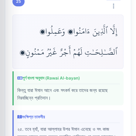
25
إِلَّا ٱلَّذِينَ ءَامَنُوا۟ وَعَمِلُوا۟
ٱلصَّـٰلِحَـٰتِ لَهُمْ أَجْرٌ غَيْرُ مَمْنُونٍۭ
পূর্ণ বাংলা অনুবাদ (Rawai Al-bayan)
কিন্তু যারা ঈমান আনে এবং সৎকর্ম করে তাদের জন্য রয়েছে
নিরবচ্ছিন্ন প্রতিদান।
সংক্ষিপ্ত তাফসীর
২৫. তবে হ্যাঁ, যারা আল্লাহর উপর ঈমান এনেছে ও সৎ কাজ