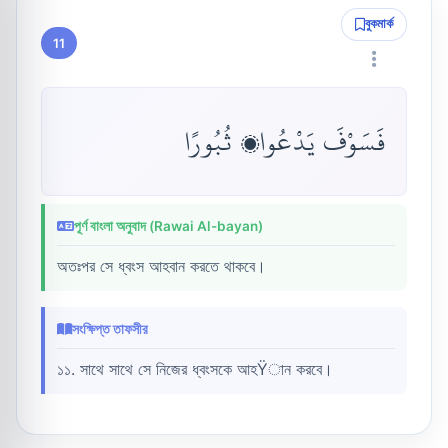
বুকমার্ক
11
فَسَوْفَ يَدْعُوا۟ ثُبُورًا
পূর্ণ বাংলা অনুবাদ (Rawai Al-bayan)
অতঃপর সে ধ্বংস আহবান করতে থাকবে।
সংক্ষিপ্ত তাফসীর
১১. সাথে সাথে সে নিজের ধ্বংসকে আহŸান করবে।