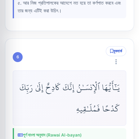
৫. আর নিজ প্রতিপালকের আদেশে নত হয়ে তা কর্ণপাত করবে এবং
তার জন্য এটিই করা উচিৎ।
বুকমার্ক
6
يَـٰٓأَيُّهَا ٱلْإِنسَـٰنُ إِنَّكَ كَادِحٌ إِلَىٰ رَبِّكَ
كَدْحًا فَمُلَـٰقِيهِ
পূর্ণ বাংলা অনুবাদ (Rawai Al-bayan)