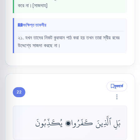
করে না।[সাজদাহ]
সংক্ষিপ্ত তাফসীর
২১. যখন তাদের নিকট কুরআন পাঠ করা হয় তখন তারা স্বীয় রবের
উদ্দেশ্যে সাজদা করছে না।
বুকমার্ক
22
بَلِ ٱلَّذِينَ كَفَرُوا۟ يُكَذِّبُونَ