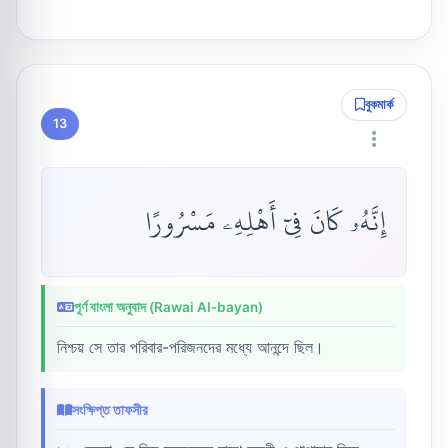
বুকমার্ক
13
إِنَّهُۥ كَانَ فِىٓ أَهْلِهِۦ مَسْرُورًا
পূর্ণ বাংলা অনুবাদ (Rawai Al-bayan)
নিশ্চয় সে তার পরিবার-পরিজনদের মধ্যে আনন্দে ছিল।
সংক্ষিপ্ত তাফসীর