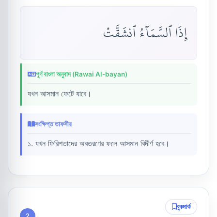
إِذَا ٱلسَّمَآءُ ٱنشَقَّتْ
পূর্ণ বাংলা অনুবাদ (Rawai Al-bayan)
যখন আসমান ফেটে যাবে।
সংক্ষিপ্ত তাফসীর
১. যখন ফিরিশতাদের অবতরণের ফলে আসমান বিদীর্ণ হবে।
বুকমার্ক
2