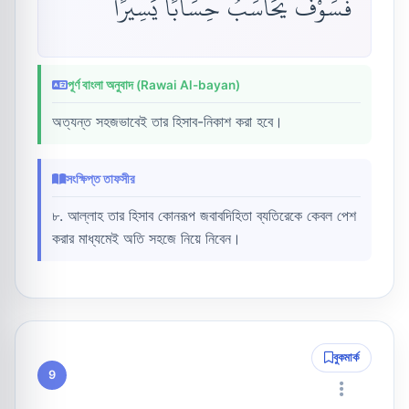
فَسَوْفَ يُحَاسَبُ حِسَابًا يَسِيرًا
পূর্ণ বাংলা অনুবাদ (Rawai Al-bayan)
অত্যন্ত সহজভাবেই তার হিসাব-নিকাশ করা হবে।
সংক্ষিপ্ত তাফসীর
৮. আল্লাহ তার হিসাব কোনরূপ জবাবদিহিতা ব্যতিরেকে কেবল পেশ
করার মাধ্যমেই অতি সহজে নিয়ে নিবেন।
বুকমার্ক
9