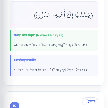
وَيَنقَلِبُ إِلَىٰٓ أَهْلِهِۦ مَسْرُورًا
পূর্ণ বাংলা অনুবাদ (Rawai Al-bayan)
আর সে তার পরিবার-পরিজনের কাছে আনন্দিত হয়ে ফিরে যাবে।
সংক্ষিপ্ত তাফসীর
৯. ফলে সে নিজ পরিজনদের নিকট প্রফুল্লচিত্তে ফিরে যাবে।
বুকমার্ক
10