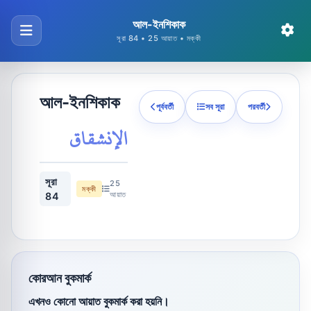
আল-ইনশিকাক
সূরা 84 • 25 আয়াত • মক্কী
আল-ইনশিকাক
পূর্ববর্তী
সব সূরা
পরবর্তী
الإنشقاق
সূরা
25
মক্কী
আয়াত
84
কোরআন বুকমার্ক
এখনও কোনো আয়াত বুকমার্ক করা হয়নি।