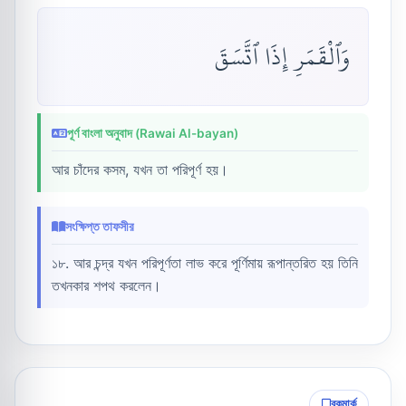
وَٱلْقَمَرِ إِذَا ٱتَّسَقَ
পূর্ণ বাংলা অনুবাদ (Rawai Al-bayan)
আর চাঁদের কসম, যখন তা পরিপূর্ণ হয়।
সংক্ষিপ্ত তাফসীর
১৮. আর চন্দ্র যখন পরিপূর্ণতা লাভ করে পূর্ণিমায় রূপান্তরিত হয় তিনি
তখনকার শপথ করলেন।
বুকমার্ক