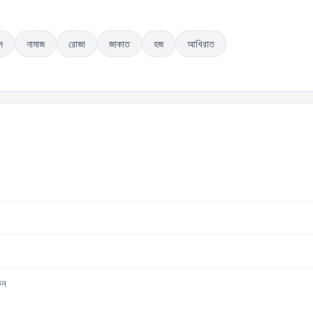
স
নামাজ
রোজা
জাকাত
হজ
আখিরাত
ুন