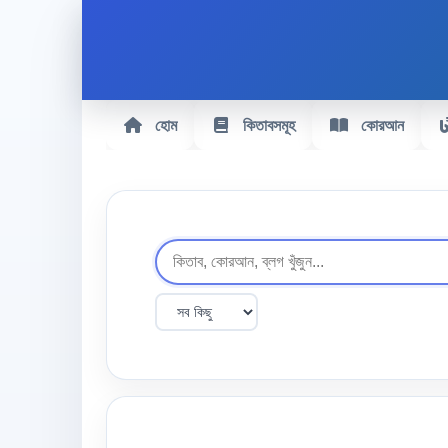
হোম
কিতাবসমূহ
কোরআন