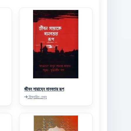
জীবন সায়াহ্নে মানবতার রূপ
বিস্তারিত দেখুন