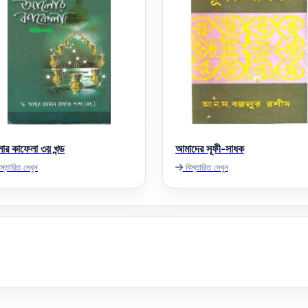
র কাফেলা ৩য় খন্ড
আমাদের সূফী-সাধক
স্তারিত দেখুন
বিস্তারিত দেখুন