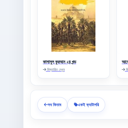
কাসাসুল কুরআন ২য় খন্ড
আলো
বিস্তারিত দেখুন
বি
সব কিতাব
একই ক্যাটাগরি