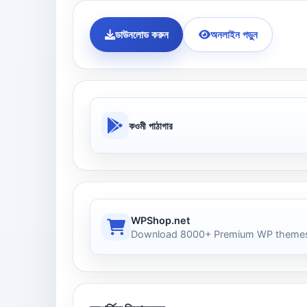
ডাউনলোড করুন
অনলাইন পড়ুন
কওমী পাঠাগার
WPShop.net
Download 8000+ Premium WP themes