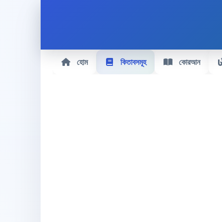
হোম
কিতাবসমূহ
কোরআন