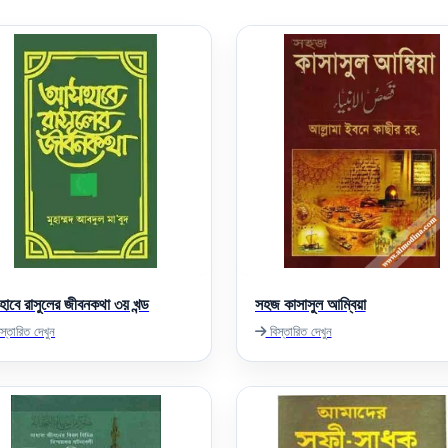
াবে রাসুলের জীবনকথা ৩য় খন্ড
সহজ কাসাসুল আম্বিয়া
স্তারিত দেখুন
বিস্তারিত দেখুন