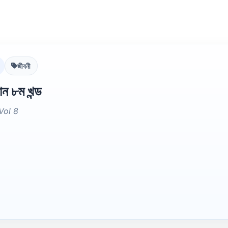
জীবনী
ন ৮ম খন্ড
Vol 8