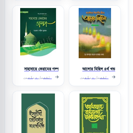
সাহাবায়ে কেরামের গল্প
আলোর মিছিল ৪র্থ খন্ড
تفصیل دیکھیں
تفصیل دیکھیں