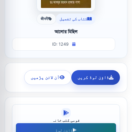
کتاب کی تفصیل
জীবনী
আলোর মিছিল
ID: 1249
ڈاؤن لوڈ کریں
آن لائن پڑھیں
قومی کتب خانہ
ڈاؤن لوڈ