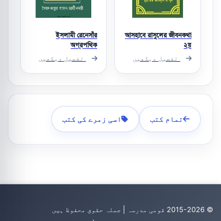
ইসলামী রেনেসাঁর
আসহাবে রাসুলের জীবনকথা
অগ্রপথিক
২য়
تفصیل دیکھیں
تفصیل دیکھیں
تمام کتب
اسی زمرے کی کتب
© 2015-2026 قومی مدرسہ | جملہ حقوق محفوظ ہیں