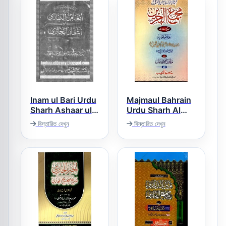
Inam ul Bari Urdu
Majmaul Bahrain
Sharh Ashaar ul
Urdu Sharh Al
Tirmizi مجمع
Bukhari انعام
বিস্তারিত দেখুন
বিস্তারিত দেখুন
البحرین اردو شرح
البخاری اردو شرح
سنن ترمذی
اشعار البخاری