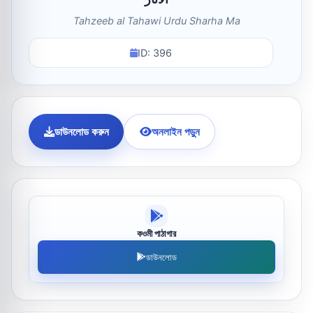
Tahzeeb al Tahawi Urdu Sharha Ma
ID: 396
ডাউনলোড করুন
অনলাইন পড়ুন
কওমী পাঠাগার
ডাউনলোড