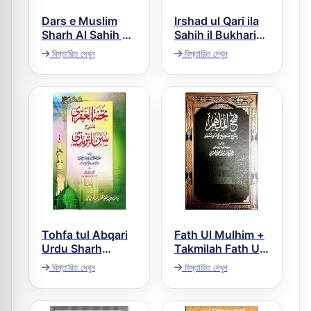
Dars e Muslim
Irshad ul Qari ila
Sharh Al Sahih al
Sahih il Bukhari
ارشاد القاری الی
Muslim درس
বিস্তারিত দেখুন
বিস্তারিত দেখুন
صحیح البخاری
مسلم اردو
Tohfa tul Abqari
Fath Ul Mulhim +
Urdu Sharh
Takmilah Fath Ul
Mulhim فتح الملہم
Tirmizi تحفۃ
বিস্তারিত দেখুন
বিস্তারিত দেখুন
مع تکملہ عربی شرح
العبقری اردو شرح
صحیح مسلم
سنن الترمذی