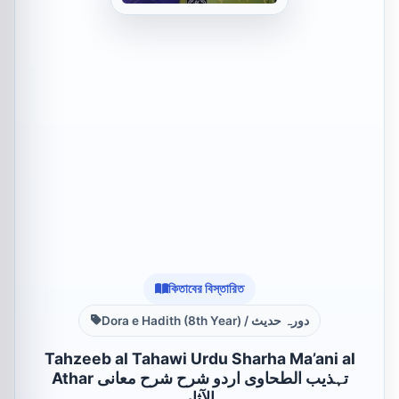
কিতাবের বিস্তারিত
Dora e Hadith (8th Year) / دورہ حدیث
Tahzeeb al Tahawi Urdu Sharha Ma’ani al
Athar تہذیب الطحاوی اردو شرح شرح معانی
الآثار