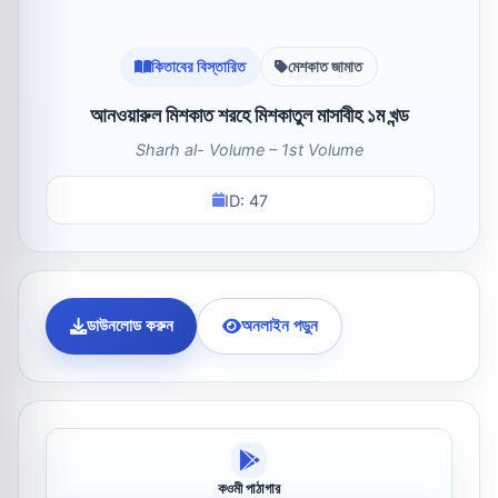
কিতাবের বিস্তারিত
মেশকাত জামাত
আনওয়ারুল মিশকাত শরহে মিশকাতুল মাসাবীহ ১ম খন্ড
Sharh al- Volume – 1st Volume
ID: 47
ডাউনলোড করুন
অনলাইন পড়ুন
কওমী পাঠাগার