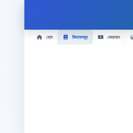
হোম
কিতাবসমূহ
কোরআন