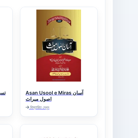
Asan Usool e Miras آسان
تسھیل 
اصول میراث
বিস্তারিত দেখুন