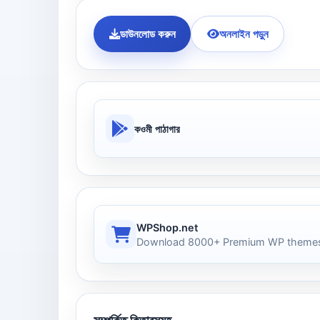
ডাউনলোড করুন
অনলাইন পড়ুন
কওমী পাঠাগার
WPShop.net
Download 8000+ Premium WP themes