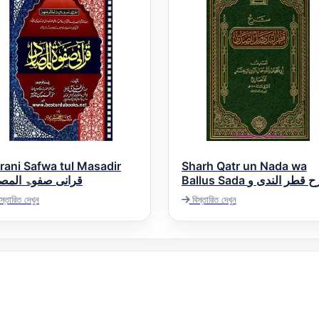
rani Safwa tul Masadir
Sharh Qatr un Nada wa
Ballus Sada شرح قطر الندى و
قرانی صفوۃ المصا
بل الصدى
স্তারিত দেখুন
বিস্তারিত দেখুন