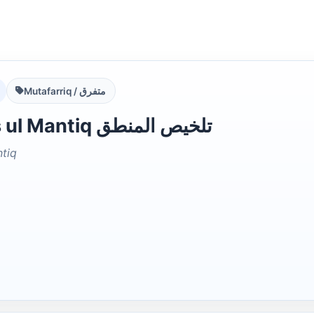
Mutafarriq / متفرق
Talkhees ul Mantiq تلخیص المنطق
ntiq