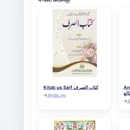
সম্পর্কিত কিতাবসমূহ
Anw
Kitab us Sarf کتاب الصرف
الع
বিস্তারিত দেখুন
বি