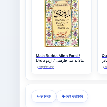
Mala Budda Minh Farsi /
Qu
در
Urdu مالا بد منہ فارسی / اردو
বিস্তারিত দেখুন
বি
সব কিতাব
একই ক্যাটাগরি