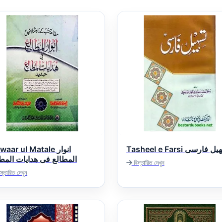
Tasheel e Farsi فارسی
aar ul Matale انوار
المطالع فی ھدایات المط
বিস্তারিত দেখুন
স্তারিত দেখুন