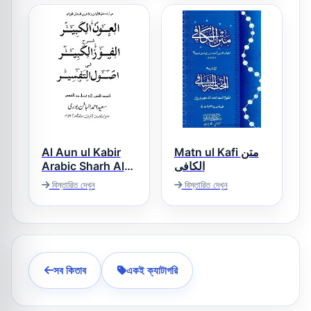
Al Aun ul Kabir
Matn ul Kafi متن
Arabic Sharh Al
الکافی
Faozul Kabir العون
বিস্তারিত দেখুন
বিস্তারিত দেখুন
الکبیر عربی شرح
الفوز الکبیر
সব কিতাব
একই ক্যাটাগরি