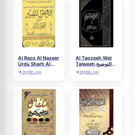
Al Raoz Al Nazeer
Al Taozeeh Wat
Urdu Sharh Al
Talweeh التوضیح
Faoz ul Kabeer
والتلویح
বিস্তারিত দেখুন
বিস্তারিত দেখুন
الروض النضیر اردو
شرح الفوز الکبیر