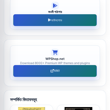
কওমী পাঠাগার
ডাউনলোড
WPShop.net
Download 8000+ Premium WP themes and plugins
ভিজিট
সম্পর্কিত কিতাবসমূহ