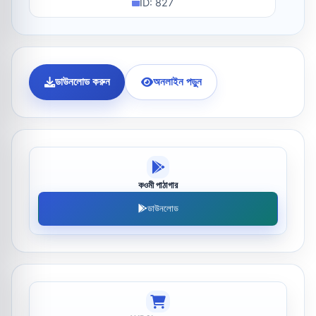
ID: 827
ডাউনলোড করুন
অনলাইন পড়ুন
কওমী পাঠাগার
ডাউনলোড