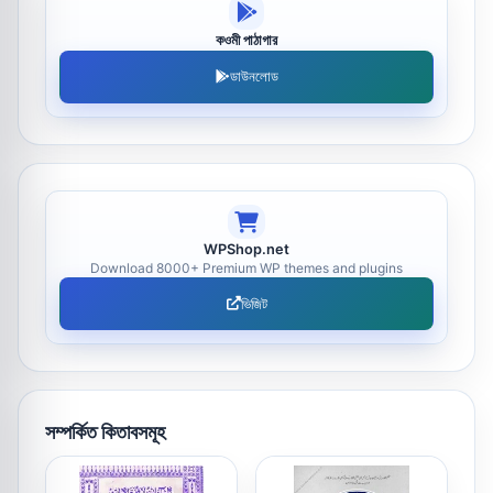
কওমী পাঠাগার
ডাউনলোড
WPShop.net
Download 8000+ Premium WP themes and plugins
ভিজিট
সম্পর্কিত কিতাবসমূহ