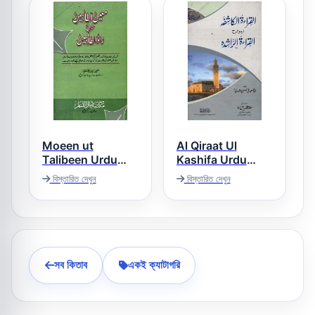
Moeen ut
Al Qiraat Ul
Talibeen Urdu
Kashifa Urdu
Sharh Zadut
Sharh Al Qirat Ur
বিস্তারিত দেখুন
বিস্তারিত দেখুন
Rasheda القراءۃ
Talebeen معین
الکاشفہ اردو شرح
الطالبین اردو شرح
القراءۃ الراشدہ
زاد الطالبین
সব কিতাব
একই ক্যাটাগরি