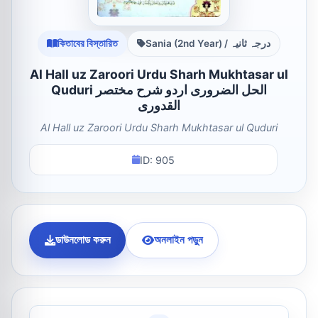
কিতাবের বিস্তারিত
Sania (2nd Year) / درجہ ثانیہ
Al Hall uz Zaroori Urdu Sharh Mukhtasar ul
Quduri الحل الضروری اردو شرح مختصر
القدوری
Al Hall uz Zaroori Urdu Sharh Mukhtasar ul Quduri
ID: 905
ডাউনলোড করুন
অনলাইন পড়ুন