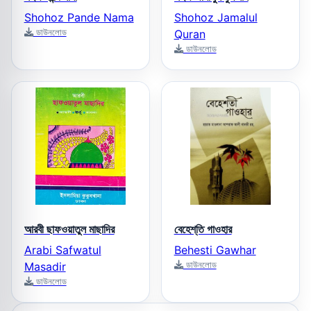
Shohoz Pande Nama
Shohoz Jamalul
ডাউনলোড
Quran
ডাউনলোড
আরবী ছাফওয়াতুল মাছাদির
বেহেশ্‌তি গাওহার
Arabi Safwatul
Behesti Gawhar
ডাউনলোড
Masadir
ডাউনলোড