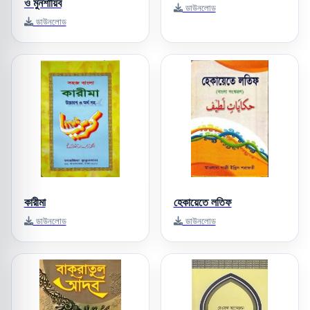
ও মুনশায়িব
ডাউনলোড
ডাউনলোড
কারীমা
হেকায়েতে লতিফ
ডাউনলোড
ডাউনলোড