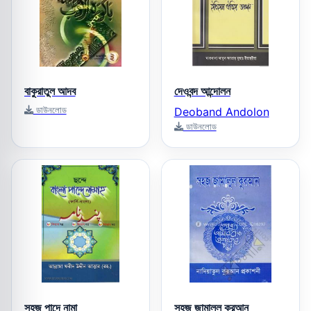
বাকুরাতুল আদব
দেওবন্দ আন্দোলন
ডাউনলোড
Deoband Andolon
ডাউনলোড
সহজ পান্দে নামা
সহজ জামালুল কুরআন