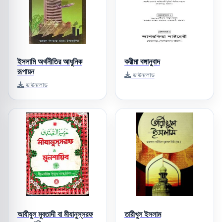
ইসলামি অর্থনীতির আধুনিক
করীমা বঙ্গানুবাদ
রূপায়ন
ডাউনলোড
ডাউনলোড
আযীযুল মুবতাদী বা মীযানুস্‌সরফ
তারীখুল ইসলাম