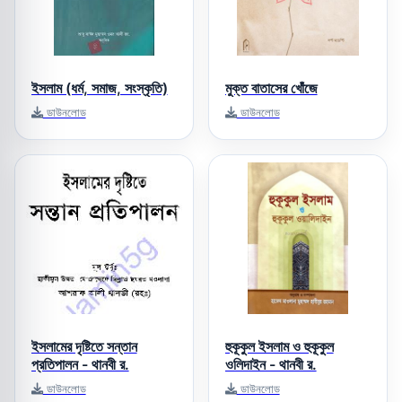
ইসলাম (ধর্ম, সমাজ, সংস্কৃতি)
মুক্ত বাতাসের খোঁজে
ডাউনলোড
ডাউনলোড
ইসলামের দৃষ্টিতে সন্তান
হুকূকুল ইসলাম ও হুকূকুল
প্রতিপালন - থানবী র.
ওলিদাইন - থানবী র.
ডাউনলোড
ডাউনলোড