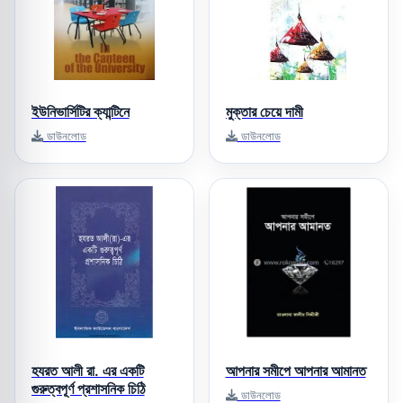
ইউনিভার্সিটির ক্যান্টিনে
মুক্তার চেয়ে দামী
ডাউনলোড
ডাউনলোড
হযরত আলী রা. এর একটি
আপনার সমীপে আপনার আমানত
গুরুত্বপূর্ণ প্রশাসনিক চিঠি
ডাউনলোড