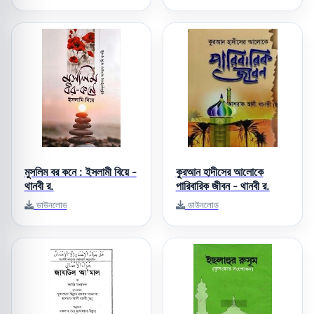
মুসলিম বর কনে : ইসলামী বিয়ে -
কুরআন হাদীসের আলোকে
থানবী র.
পারিবারিক জীবন - থানবী র.
ডাউনলোড
ডাউনলোড