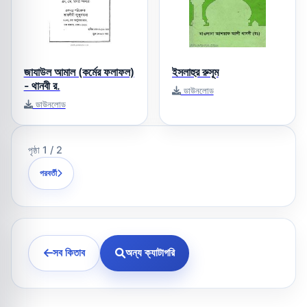
জাযাউল আমাল (কর্মের ফলাফল)
ইসলাহুর রুসূম
- থানবী র.
ডাউনলোড
ডাউনলোড
পৃষ্ঠা 1 / 2
পরবর্তী
সব কিতাব
অন্য ক্যাটাগরি