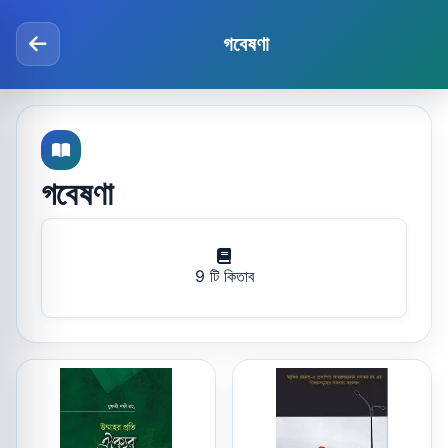
গবেষণা
গবেষণা
9 টি কিতাব