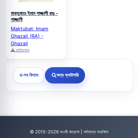
মাকতুবাতঃ ইমাম গাজ্জালী রহঃ -
গাজ্জালী
Maktubat: Imam
Ghazali (RA) -
Ghazali
ডাউনলোড
সব কিতাব
অন্য ক্যাটাগরি
© 2015-2026 কওমী মাদ্রাসা | সর্বস্বত্ব সংরক্ষিত