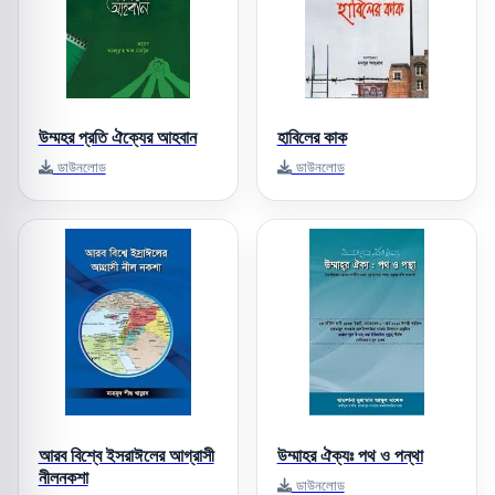
উম্মহর প্রতি ঐক্যের আহবান
হাবিলের কাক
ডাউনলোড
ডাউনলোড
আরব বিশ্বে ইসরাঈলের আগ্রাসী
উম্মাহর ঐক্যঃ পথ ও পন্থা
নীলনকশা
ডাউনলোড