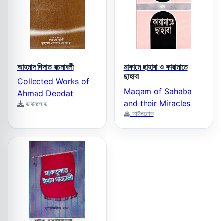
আহমাদ দিদাত রচনাবলী
মাকামে ছাহাবা ও কারামাতে
ছাহাবা
Collected Works of
Maqam of Sahaba
Ahmad Deedat
and their Miracles
ডাউনলোড
ডাউনলোড