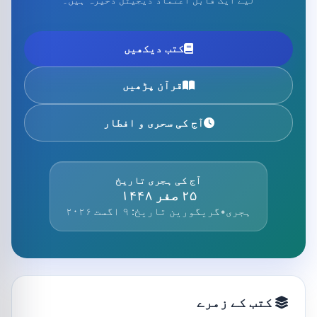
کتب دیکھیں
قرآن پڑھیں
آج کی سحری و افطار
آج کی ہجری تاریخ
۲۵ صفر ۱۴۴۸
ہجری
•
گریگورین تاریخ: ۹ اگست ۲۰۲۶
کتب کے زمرے