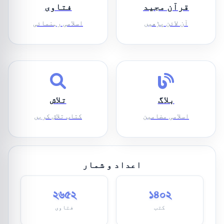
قرآن مجید
فتاوی
آن لائن پڑھیں
اسلامی رہنمائی
بلاگ
تلاش
اسلامی مضامین
کتاب تلاش کریں
اعداد و شمار
২৬৫২
১৪০২
کتب
فتاوی