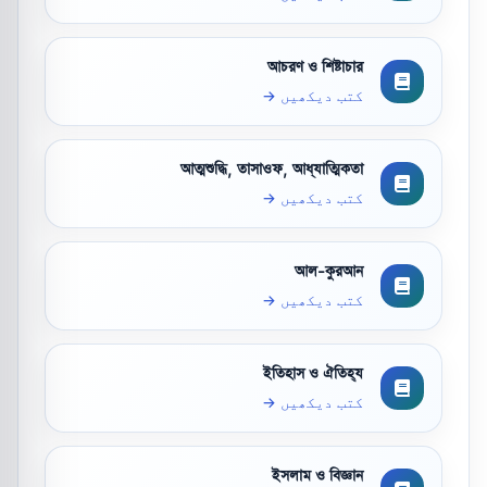
আচরণ ও শিষ্টাচার
کتب دیکھیں →
আত্মশুদ্ধি, তাসাওফ, আধ্যাত্মিকতা
کتب دیکھیں →
আল-কুরআন
کتب دیکھیں →
ইতিহাস ও ঐতিহ্য
کتب دیکھیں →
ইসলাম ও বিজ্ঞান