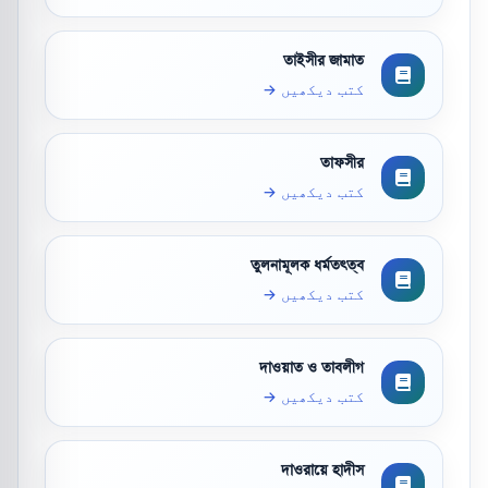
তাইসীর জামাত
کتب دیکھیں →
তাফসীর
کتب دیکھیں →
তুলনামূলক ধর্মতত্ত্ব
کتب دیکھیں →
দাওয়াত ও তাবলীগ
کتب دیکھیں →
দাওরায়ে হাদীস