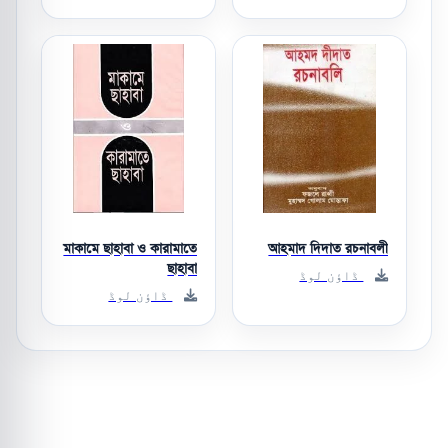
মাকামে ছাহাবা ও কারামাতে
আহমাদ দিদাত রচনাবলী
ছাহাবা
ڈاؤن لوڈ
ڈاؤن لوڈ