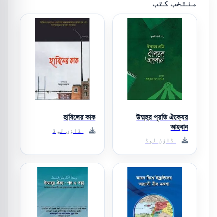
منتخب کتب
হাবিলের কাক
উম্মহর প্রতি ঐক্যের
আহবান
ڈاؤن لوڈ
ڈاؤن لوڈ