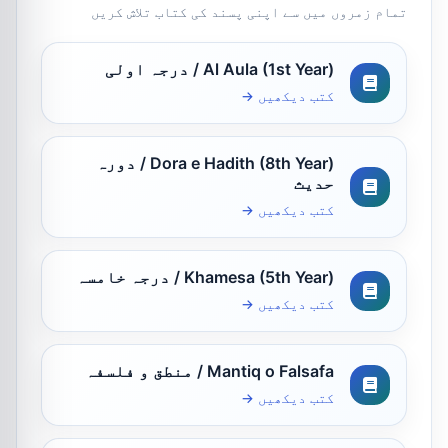
تمام زمروں میں سے اپنی پسند کی کتاب تلاش کریں
Al Aula (1st Year) / درجہ اولی
کتب دیکھیں →
Dora e Hadith (8th Year) / دورہ
حدیث
کتب دیکھیں →
Khamesa (5th Year) / درجہ خامسہ
کتب دیکھیں →
Mantiq o Falsafa / منطق و فلسفہ
کتب دیکھیں →