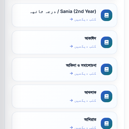
Sania (2nd Year) / درجہ ثانیہ
کتب دیکھیں →
আকাঈদ
کتب دیکھیں →
আকিদা ও সমালোচনা
کتب دیکھیں →
আখলাক
کتب دیکھیں →
আখিরাত
کتب دیکھیں →