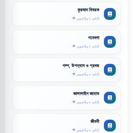
কুরআন বিষয়ক
کتب دیکھیں →
গবেষণা
کتب دیکھیں →
গল্প, উপন্যাস ও প্রবন্ধ
کتب دیکھیں →
জালালাইন জামাত
کتب دیکھیں →
জীবনী
کتب دیکھیں →