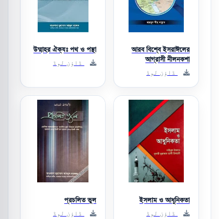
উম্মাহর ঐক্যঃ পথ ও পন্থা
আরব বিশ্বে ইসরাঈলের
আগ্রাসী নীলনকশা
ڈاؤن لوڈ
ڈاؤن لوڈ
প্রচলিত ভুল
ইসলাম ও আধুনিকতা
ڈاؤن لوڈ
ڈاؤن لوڈ