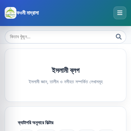
কওমী মাদ্রাসা
ইসলামী ব্লগ
ইসলামী জ্ঞান, তালীম ও নসীহত সম্পর্কিত লেখাসমূহ
ক্যাটাগরি অনুসারে ফিল্টার