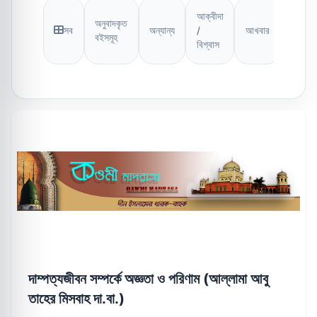
আক্বীদা
অনুবাদকৃত
সব
অন্যান্য
/
আখবার
আসআ
বইসমূহ
বিশ্বাস
দাম্পত্যজীবন সম্পর্কে অজ্ঞতা ও পরিণাম (আল্লামা আবু
তাহের মিসবাহ দা.বা.)