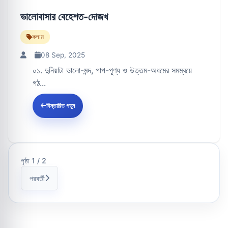
ভালোবাসার বেহেশত-দোজখ
কলাম
08 Sep, 2025
০১. দুনিয়াটা ভালো-মন্দ, পাপ-পূণ্য ও উত্তম-অধমের সমম্বয়ে
গঠ...
বিস্তারিত পড়ুন
পৃষ্ঠা 1 / 2
পরবর্তী