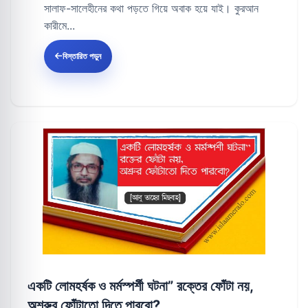
সালাফ-সালেহীনের কথা পড়তে গিয়ে অবাক হয়ে যাই। কুরআন
কারীমে...
বিস্তারিত পড়ুন
একটি লোমহর্ষক ও মর্মস্পর্শী ঘটনা” রক্তের ফোঁটা নয়,
অশ্রুর ফোঁটাতো দিতে পারবো?