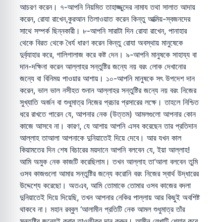
আচরণ করেন। ৭-আপনি নিয়মিত তাহাজ্জুদের নামায তথা সালাত আদায়
করেন, রোযা রাখেন,কুরআন তিলাওয়াত করেন কিন্তু আত্মিয়-স্বজনদের
সাথে সম্পর্ক ছিন্নকারী। ৮-আপনি সারাটা দিন রোযা রাখেন, পানাহার
থেকে বিরত থেকে ধৈর্য ধারণ করেন কিন্তু রোযা অবস্থায় মানুষেকে
দুর্ব্যাহার করে, গালিগালাজ করে কষ্ট দেন। ৯-আপনি মানুষকে সাহায্য বা
দান-দক্ষিনা করেন আল্লাহর সন্তুষ্টির জন্যে নয় বরং লোক দেখানোর
জন্যে বা বিনিময় পাওয়ার আশায়। ১০-আপনি মানুষকে সৎ উপদেশ দান
করেন, ভাল ভাল নসীহত শুনান আল্লাহর সন্তুষ্টির জন্যে নয় বরং নিজের
সুখ্যাতি অর্জন বা শুধুমাত্র নিজের প্রচার প্রসারের লক্ষে। তাহলে নিশ্চিত
ধরে রাখতে পারেন যে, আপনার নেক (উত্তম) আমলগুলো আপনার কোন
কাজে আসবে না। কারণ, যে আশায় আপনি এসব করেছেন তার প্রতিদান
আল্লাহ তাআলা আপনাকে দুনিয়াতেই দিয়ে দেবে। আর যখন কাল
কিয়ামতের দিন শেষ বিচারের ময়দানে আপনি বলবেন যে, ইয়া আল্লাহ!
আমি অমুক নেক কাজটি করেছিলাম। তখন আল্লাহ তা‘আলা বলবেন তুমি
ওসব কাজগুলো আমার সন্তুষ্টির জন্যে করোনি বরং নিজের স্বার্থ উদ্ধারের
উদ্দেশ্যে করেছো। অতএব, আমি তোমাকে তোমার ওসব কাজের বদলা
দুনিয়াতেই দিয়ে দিয়েছি, তখন আপনার নেকির পাল্লায় আর কিছুই অবশিষ্ট
থাকবে না। মহান রব্বুল ‘আলামীন প্রতিটি নেক আমল শুধুমাত্র তাঁর
সন্তুষ্টির জন্যেই করার তাওফীক্ব দান করুন। আমীন লেখাটি শেয়ার করে