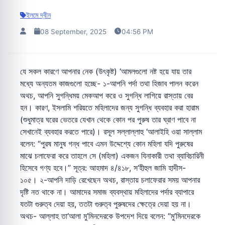
ইলমে দ্বীন
08 September, 2025
04:56 PM
যে সকল কারণে আপনার নেক (উৎকৃষ্ট) ‘আমলগুলো নষ্ট হয়ে যায় তার
মধ্যে অন্যতম কাজগুলো হচ্ছে- ১-আপনি পর্দা তথা হিজাব পালন করেন
অথচ, আপনি সুগন্ধিময় মেকআপ করে ও সুগন্ধি লাগিয়ে রাস্তায় বের
হন। কারণ, ইসলামি শরিয়তে মহিলাদের জন্য সুগন্ধি ব্যবহার করা হারাম
(শুধুমাত্র ঘরের ভেতরে যেখান থেকে কোন পর পুরুষ তার ঘ্রাণ পাবে না
সেখানেই ব্যবহার করতে পারে)। রসূল সল্লাল্লাহু ‘আলাইহি ওয়া সাল্লাম
বলেন: “পুরষ মানুষ গন্ধ পাবে এমন উদ্দেশ্যে কোন মহিলা যদি পুরুষের
মাঝে চলাফেরা করে তাহলে সে (মহিলা) একজন যিনাকারী তথা ব্যাবিচারিনী
হিসেবে গণ্য হবে।” সূত্র: আহমাদ ৪/৪১৮, স‘হীহুল জামি হাদীস-
১০৫। ২-আপনি দাড়ি রেখেছেন অথচ, রাস্তায় চলাফেরার সময় আপনার
দৃষ্টি নত থাকে না। আমাদের সমাজ ব্যবস্থায় মহিলাদের পর্দার ব্যাপারে
যতটা গুরুত্ব দেয়া হয়, ততটা গুরুত্ব পুরুষদের ক্ষেত্রে দেয়া হয় না।
অথচ- আল্লাহ তা‘আলা মু’মিনদেরকে উপদেশ দিয়ে বলেন: “মু’মিনদেরকে