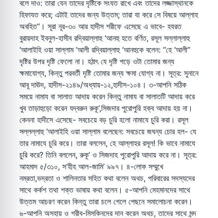
বলে দাও: তারা যেন তাদের দৃষ্টিকে সংযত রাখে এবং তাদের লজ্জাস্থানকে
হিফাযত করে; এটাই তাদের জন্য উত্তম; তারা যা করে সে বিষয়ে আল্লাহ
অবহিত”। সূরা নূর-৩০ আর হাদীস শরীফে এসেছে এ ভাবে- হযরত
বুরায়দাহ ইবনুল-হাসীব রদ্বিয়াল্লাহু ‘আনহু হতে বর্ণিত, রসূল সল্লাল্লাহু
‘আলাইহি ওয়া সাল্লাম ‘আলী রদ্বিয়াল্লাহু ‘আনহুকে বলেন: “হে ‘আলী“
দৃষ্টির উপর দৃষ্টি ফেলো না। হঠাৎ যে দৃষ্টি পড়ে ওটা তোমার জন্য
ক্ষমাযোগ্য, কিন্তু পরবর্তী দৃষ্টি তোমার জন্য ক্ষমা যোগ্য না। সূত্র: সুনানে
আবূ দাঊদ, হাদীস-২১৪৯/অধ্যায়-১২,হাদীস-১০৪। ৩-আপনি সঠিক
সময়ে নামায বা সালাত আদায় করেন কিন্তু নামায বা সালাতটি আদায় করে
খুব তাড়াহুড়ো করেন যদ্বরুন রুকূ‘,সিজদার পুরোপুরি হক্ব আদায় হয় না।
কেননা হাদীসে এসেছে- সবচেয়ে বড় চুরি হলো নামাযে চুরি করা। রসূল
সল্লল্লাহু ‘আলাইহি ওয়া সাল্লাম বলেছেন: সবচেয়ে জঘন্য চোর হল- যে
তার নামাযে চুরি করে। তারা বললেন, হে আল্লাহর রসূল! কি ভাবে নামাযে
চুরি করে? তিনি বললেন, রুকূ’ ও সিজদাহ পুরোপুরি আদায় করে না। সূত্র:
আহমাদ ৫/৩১০, স‘হীহ আল-জামি’ ৯৯৭। ৪-লোক সম্মুখে
নম্রতা,ভদ্রতা ও শালিনতার সহিত কথা বলেন অথচ, পরিবারের সদস্যদের
সাথে কর্কশ তথা শক্ত ভাষায় কথা বলেন। ৫-আপনি মেহমানদের সাথে
উত্তম আচরণ করেন কিন্তু তারা চলে গেলে পেছনে সমালোচনা করেন।
৬-আপনি অসহায় ও গরীব-মিসকিনদের দান করেন অথচ, তাদের সাথে মন্দ