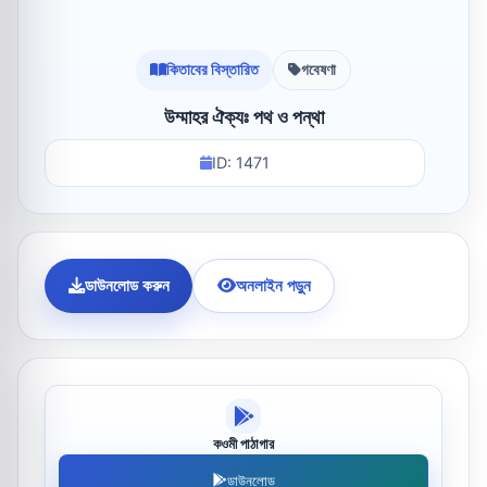
কিতাবের বিস্তারিত
গবেষণা
উম্মাহর ঐক্যঃ পথ ও পন্থা
ID: 1471
ডাউনলোড করুন
অনলাইন পড়ুন
কওমী পাঠাগার
ডাউনলোড