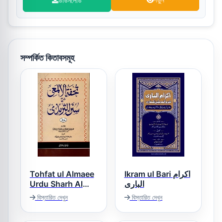
ডাউনলোড
পড়ুন
সম্পর্কিত কিতাবসমূহ
Tohfat ul Almaee
Ikram ul Bari اکرام
Urdu Sharh Al
الباری
Tirmizi تحفۃ
বিস্তারিত দেখুন
বিস্তারিত দেখুন
الالمعی اردو شرح
سنن الترمذی