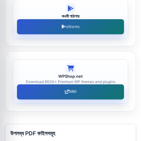
কওমী পাঠাগার
ডাউনলোড
WPShop.net
Download 8000+ Premium WP themes and plugins
ভিজিট
উপলব্ধ PDF ফাইলসমূহ