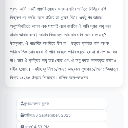
প্রশ্ন আমি একটি পাঞ্জাবি ধোয়ার জন্য বালতির পানিতে ভিজিয়ে রাখি।
কিছুক্ষণ পর বলতি থেকে উঠিয়ে তা ধুয়েই নিই। একটু পর আমার
অনুপস্থিতিতে আমার এক সহপাঠি এসে বালতির ঐ পানি দ্বারা অযু করে
নামায আদায় করে। জানার বিষয় হল, তার নামায কি আদায় হয়েছে?
উল্লেখ্য, ঐ পাঞ্জাবিটা অপবিত্র ছিল না। উত্তর ব্যবহৃত পাক কাপড়
পানিতে ভিজানোর দ্বারা ঐ পানি ব্যবহৃত পানির হুকুমে হয় না বা নাপাকও হয়
না। তাই ঐ ব্যক্তির অযু হয়ে গেছে এবং ঐ অযু দ্বারা আদায়কৃত নামাযও
সহীহ হয়েছে। -সহীহ মুসলিম ১/৩৮৪; আদ্দুররুল মুখতার ১/৩৫০; উমদাতুল
ফিকহ ১/২৪৫ উত্তর দিয়েছেন : মাসিক আল-কাওসার
মুফতি:
অজ্ঞাত মুফতি
তারিখ:
08 September, 2025
সময়:
04:53 PM