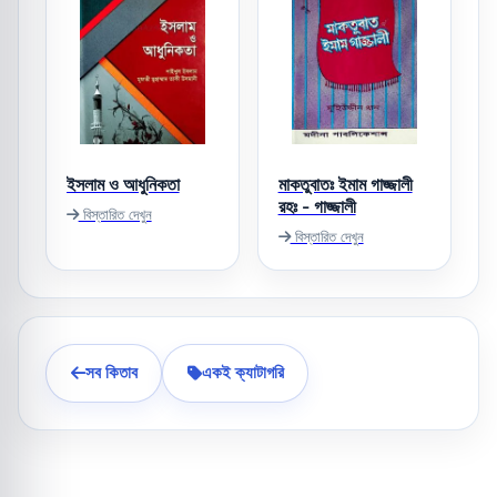
ইসলাম ও আধুনিকতা
মাকতুবাতঃ ইমাম গাজ্জালী
রহঃ - গাজ্জালী
বিস্তারিত দেখুন
বিস্তারিত দেখুন
সব কিতাব
একই ক্যাটাগরি