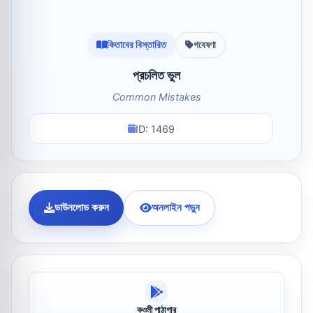
কিতাবের বিস্তারিত
গবেষণা
প্রচলিত ভুল
Common Mistakes
ID: 1469
ডাউনলোড করুন
অনলাইন পড়ুন
কওমী পাঠাগার