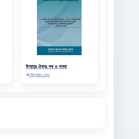
উম্মাহর ঐক্যঃ পথ ও পন্থা
বিস্তারিত দেখুন