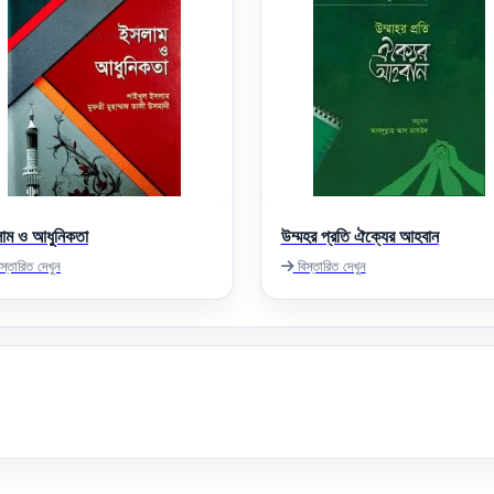
াম ও আধুনিকতা
উম্মহর প্রতি ঐক্যের আহবান
স্তারিত দেখুন
বিস্তারিত দেখুন