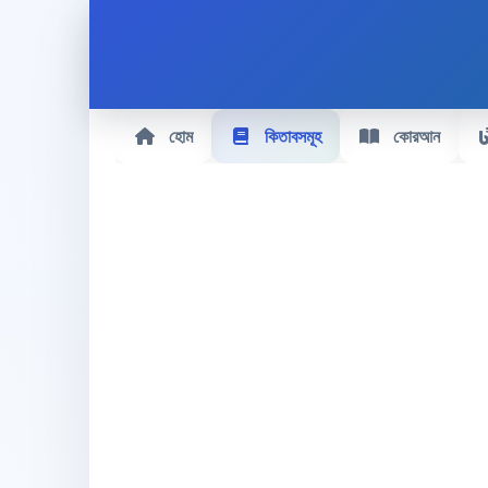
হোম
কিতাবসমূহ
কোরআন