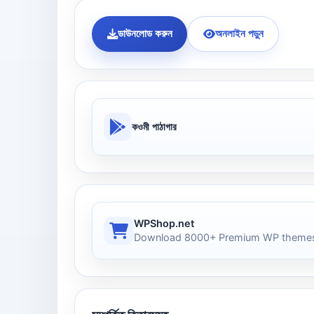
ডাউনলোড করুন
অনলাইন পড়ুন
কওমী পাঠাগার
WPShop.net
Download 8000+ Premium WP themes