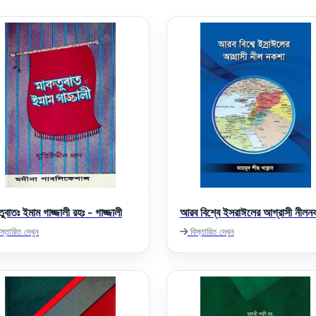
ুবাতঃ ইমাম গাজ্জালী রহঃ - গাজ্জালী
আরব বিশ্বে ইসরাঈলের আগ্রাসী নীলন
স্তারিত দেখুন
বিস্তারিত দেখুন