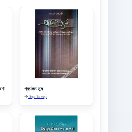
কশা
প্রচলিত ভুল
বিস্তারিত দেখুন