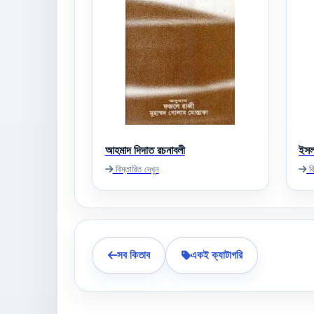
আহমাদ দিদাত রচনাবলী
ইসল
বিস্তারিত দেখুন
বি
সব কিতাব
একই ক্যাটাগরি