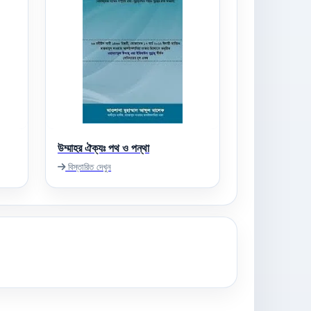
উম্মাহর ঐক্যঃ পথ ও পন্থা
বিস্তারিত দেখুন