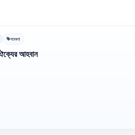
গবেষণা
 ঐক্যের আহবান