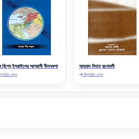
 বিশ্বে ইসরাঈলের আগ্রাসী নীলনকশা
আহমাদ দিদাত রচনাবলী
স্তারিত দেখুন
বিস্তারিত দেখুন