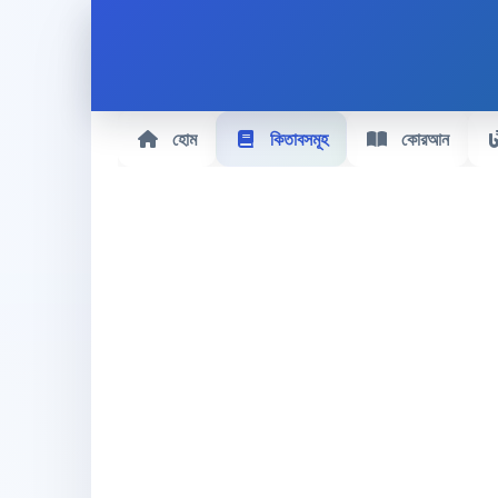
হোম
কিতাবসমূহ
কোরআন