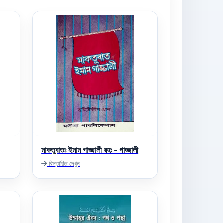
মাকতুবাতঃ ইমাম গাজ্জালী রহঃ - গাজ্জালী
বিস্তারিত দেখুন