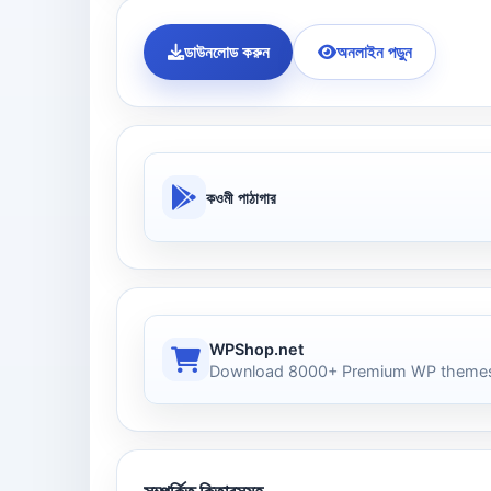
ডাউনলোড করুন
অনলাইন পড়ুন
কওমী পাঠাগার
WPShop.net
Download 8000+ Premium WP themes