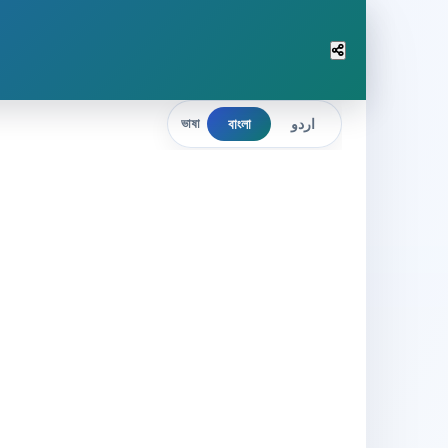
বাংলা
اردو
ভাষা