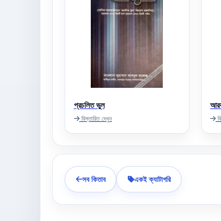
প্রচলিত ভুল
আরব
বিস্তারিত দেখুন
বি
সব কিতাব
একই ক্যাটাগরি