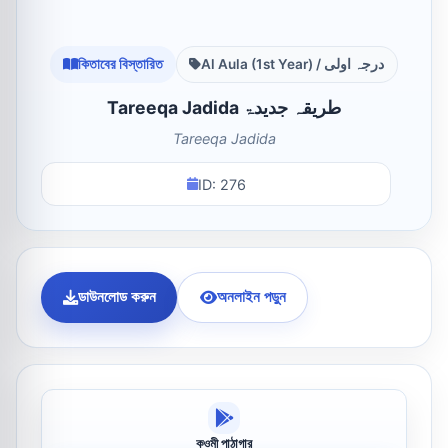
কিতাবের বিস্তারিত
Al Aula (1st Year) / درجہ اولی
Tareeqa Jadida طریقہ جدیدۃ
Tareeqa Jadida
ID: 276
ডাউনলোড করুন
অনলাইন পড়ুন
কওমী পাঠাগার