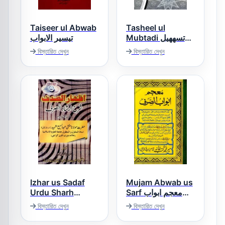
Taiseer ul Abwab
Tasheel ul
Mubtadi تسھھیل
تیسیر الابواب
المبتدی
বিস্তারিত দেখুন
বিস্তারিত দেখুন
Izhar us Sadaf
Mujam Abwab us
Urdu Sharh
Sarf معجم ابواب
Irshad us Sarf
الصرف
বিস্তারিত দেখুন
বিস্তারিত দেখুন
اظہار الصدف اردو
شرح ارشاد الصرف