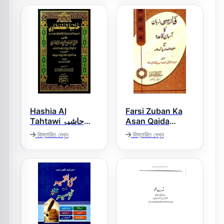
Hashia Al
Farsi Zuban Ka
Tahtawi حاشیۃ
Asan Qaida
فارسی زبان کا آسان
الطحطاوی
বিস্তারিত দেখুন
বিস্তারিত দেখুন
قاعدہ