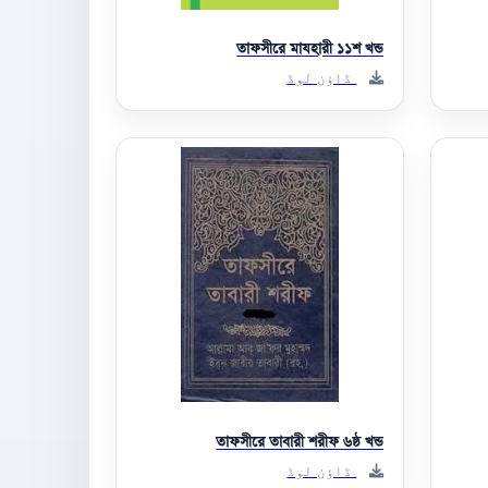
তাফসীরে মাযহারী ১১শ খন্ড
ڈاؤن لوڈ
তাফসীরে তাবারী শরীফ ৬ষ্ঠ খন্ড
ڈاؤن لوڈ