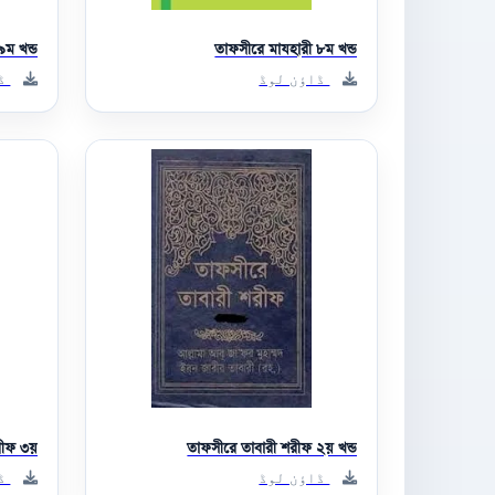
৯ম খন্ড
তাফসীরে মাযহারী ৮ম খন্ড
ڈاؤن لوڈ
ڈا
রীফ ৩য়
তাফসীরে তাবারী শরীফ ২য় খন্ড
ڈاؤن لوڈ
ڈا