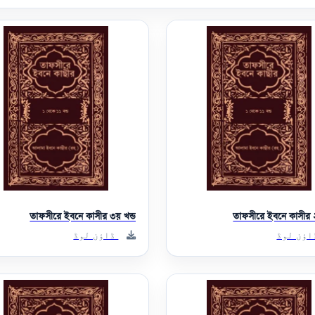
তাফসীরে ইবনে কাসীর ৩য় খন্ড
তাফসীরে ইবনে কাসীর ২
ؤن لوڈ
ڈاؤن لوڈ