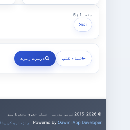
صفحہ 1 / 5
اگلا
تمام کتب
دوسرے زمرے
© 2015-2026 قومی مدرسہ | جملہ حقوق محفوظ ہیں
Qawmi App Developer
Powered by
|
رازداری کی پال