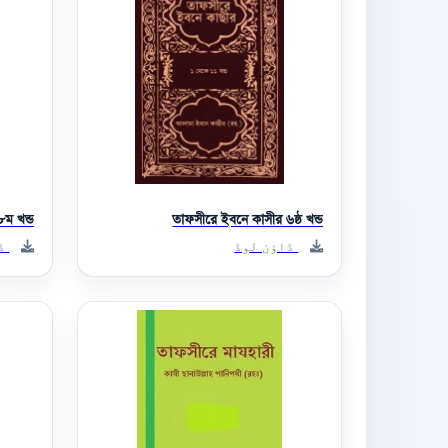
ম খন্ড
তাফসীরে ইবনে কাসীর ৬ষ্ঠ খন্ড
ڈاؤن لوڈ
ڈا