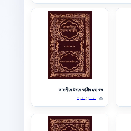
তাফসীরে ইবনে কাসীর ৫ম খন্ড
ڈاؤن لوڈ