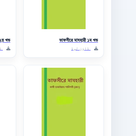
২য় খন্ড
তাফসীরে মাযহারী ১ম খন্ড
ڈاؤن لوڈ
ڈا