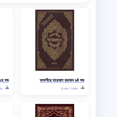
য় খন্ড
তাফসীরে মারেফুল কুরআন ৬ষ্ঠ খন্ড
ڈاؤن لوڈ
ڈا