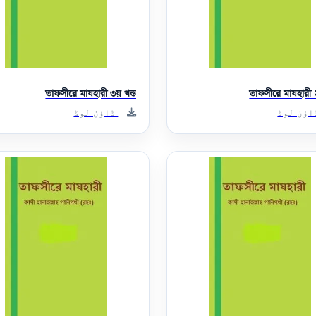
তাফসীরে মাযহারী ৩য় খন্ড
তাফসীরে মাযহারী 
ؤن لوڈ
ڈاؤن لوڈ