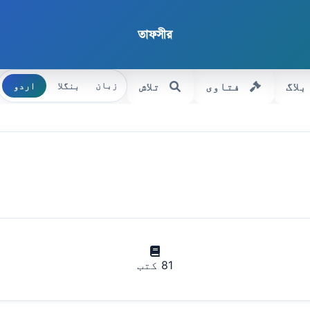
তাফসীর
بلاگ
فتاوی
تلاش
بنگلا
اردو
زبان
81 کتب