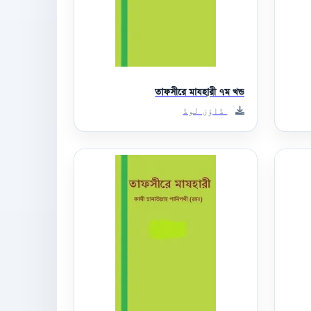
তাফসীরে মাযহারী ৭ম খন্ড
ڈاؤن لوڈ