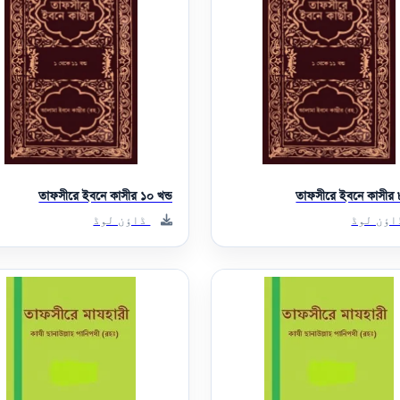
তাফসীরে ইবনে কাসীর ১০ খন্ড
তাফসীরে ইবনে কাসীর ৮
ؤن لوڈ
ڈاؤن لوڈ